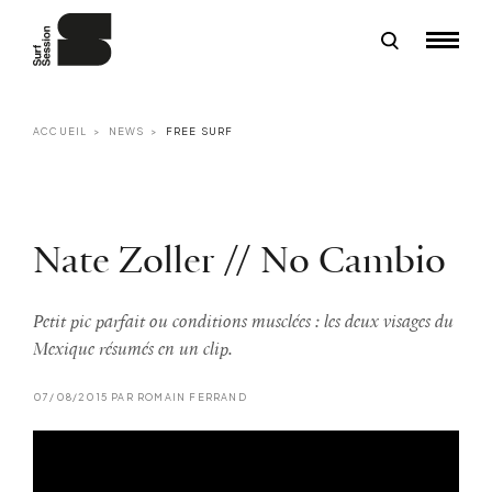
ACCUEIL
NEWS
FREE SURF
Nate Zoller // No Cambio
Petit pic parfait ou conditions musclées : les deux visages du
Mexique résumés en un clip.
07/08/2015 PAR ROMAIN FERRAND