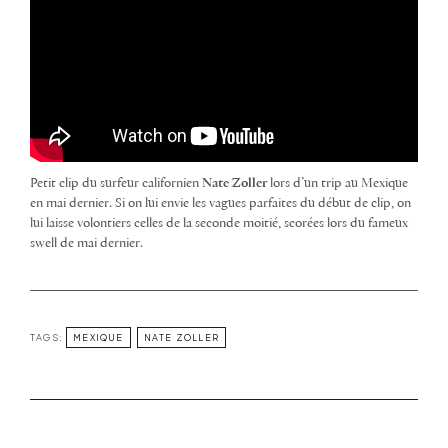
Petit clip du surfeur californien
Nate Zoller
lors d’un trip au Mexique
en mai dernier. Si on lui envie les vagues parfaites du début de clip, on
lui laisse volontiers celles de la seconde moitié, scorées lors du fameux
swell de mai dernier.
TAGS:
MEXIQUE
NATE ZOLLER