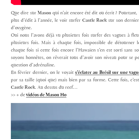
Que dire sur
Mason
qui n’ait encore été dit ou écrit ? Pourtant, m
plus d’édit à l’année, le voir surfer
Castle Rock
sur son dernier
d’oxygène.
Oui nous l’avons déjà vu plusieurs fois surfer des vagues à fleu
plusieurs fois. Mais à chaque fois, impossible de détourner 
chaque fois si cette fois encore l’Hawaïen s’en est sorti sans
soyons honnêtes, on rêverait tous d’avoir son niveau pour se p
question d’adrénaline.
En février dernier, on le voyait
s’éclater au Brésil sur une vagu
par sa taille (quoi que) mais bien par sa forme. Cette fois, c’es
Castle Rock
. Au dessus du reef…
>> + de
vidéos de Mason Ho