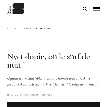
ACCUEIL
NEWS
FREE SURF
Nyctalopie, ou le surf de
nuit !
Quand les irréductibles bretons Thomas Joncour, Aurel
Jacob et Alan l'Hergouac'h redéfinissent le bain de minuit...
15/12/2010 PAR ROMAIN FERRAND