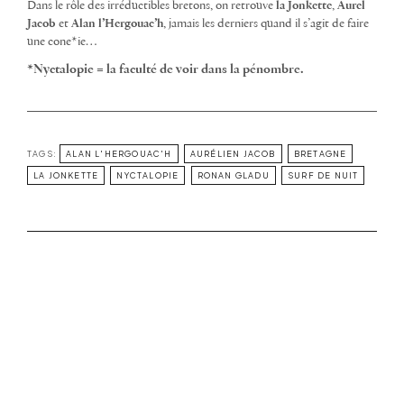
Dans le rôle des irréductibles bretons, on retrouve
la Jonkette
,
Aurel
Jacob
et
Alan l’Hergouac’h
, jamais les derniers quand il s’agit de faire
une cone*ie…
*Nyctalopie = la faculté de voir dans la pénombre.
TAGS:
ALAN L'HERGOUAC'H
AURÉLIEN JACOB
BRETAGNE
LA JONKETTE
NYCTALOPIE
RONAN GLADU
SURF DE NUIT