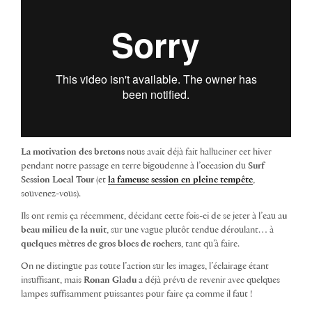
La motivation des bretons
nous avait déjà fait halluciner cet hiver
pendant notre passage en terre bigoudenne à l’occasion du
Surf
Session Local Tour
(et
la fameuse session en pleine tempête
,
souvenez-vous).
Ils ont remis ça récemment, décidant cette fois-ci de se jeter à l’eau a
u
beau milieu de la nuit
, sur une vague plutôt tendue déroulant… à
quelques mètres de gros blocs de rochers
, tant qu’à faire.
On ne distingue pas toute l’action sur les images, l’éclairage étant
insuffisant, mais
Ronan Gladu
a déjà prévu de revenir avec quelques
lampes suffisamment puissantes pour faire ça comme il faut !