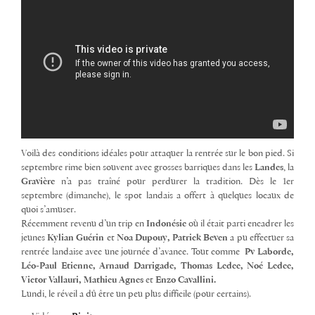
Voilà des conditions idéales pour attaquer la rentrée sur le bon pied. Si
septembre rime bien souvent avec grosses barriques dans les
Landes
, la
Gravière
n’a pas traîné pour perdurer la tradition. Dès le 1er
septembre (dimanche), le spot landais a offert à quelques locaux de
quoi s’amuser.
Récemment revenu d’un trip en
Indonésie
où il était parti encadrer les
jeunes
Kylian Guérin
et
Noa Dupouy, Patrick Beven
a pu effectuer sa
rentrée landaise avec une journée d’avance. Tout comme
Pv Laborde,
Léo-Paul Etienne, Arnaud Darrigade, Thomas Ledee, Noé Ledee,
Victor Vallauri, Mathieu Agnes
et
Enzo Cavallini.
Lundi, le réveil a dû être un peu plus difficile (pour certains).