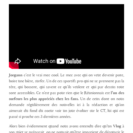
Jorgann
c’est le vrai mec cool. Le mec avec qui on veut devenir pote,
boire une bière, surfer. Un de ces sportifs pro qui ne se prennent pas la
tête, qui bossent, qui savent ce qu’ils veulent et qui par dessus tout
sont accessibles. Ce n’est pas pour rien que le Réunionnais est
l’un des
surfeurs les plus appréciés chez les fans.
Un de ceux dont on nous
demande régulièrement des nouvelles ici à la rédaction et qu’on
aimerait du fond du coeur voir un jour évoluer sur le CT, lui qui est
passé si proche ces 3 dernières années.
Alors bien évidemment quand nous avons entendu dire qu’un
Vlog
à
son sujet se préparait, on ne pouvait qu’être impatient de découvrir le