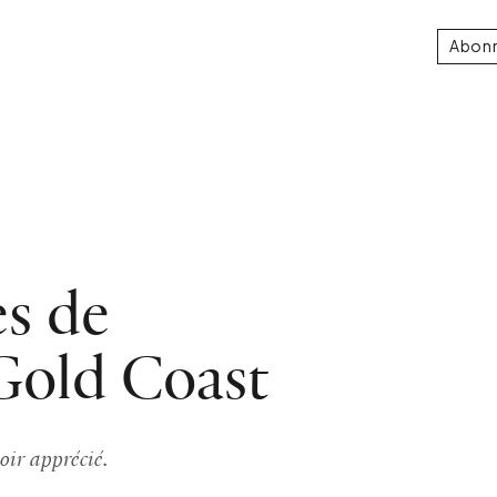
Abon
es de
Gold Coast
oir apprécié.