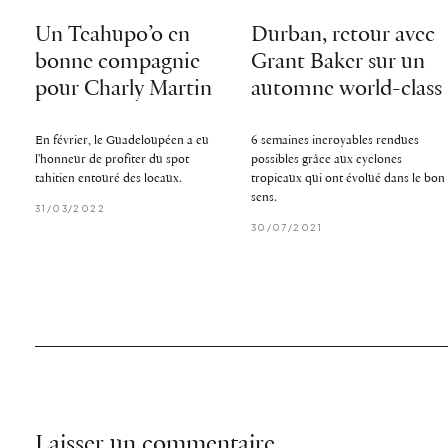
Un Teahupo’o en
Durban, retour avec
bonne compagnie
Grant Baker sur un
pour Charly Martin
automne world-class
En février, le Guadeloupéen a eu
6 semaines incroyables rendues
l'honneur de profiter du spot
possibles grâce aux cyclones
tahitien entouré des locaux.
tropicaux qui ont évolué dans le bon
sens.
31/03/2022
30/07/2021
Laisser un commentaire