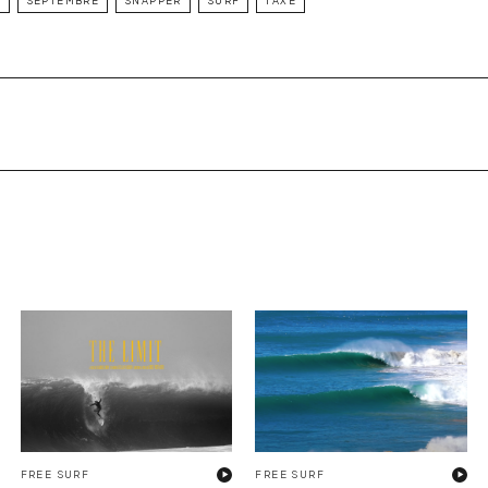
A
SEPTEMBRE
SNAPPER
SURF
TAXE
FREE SURF
FREE SURF