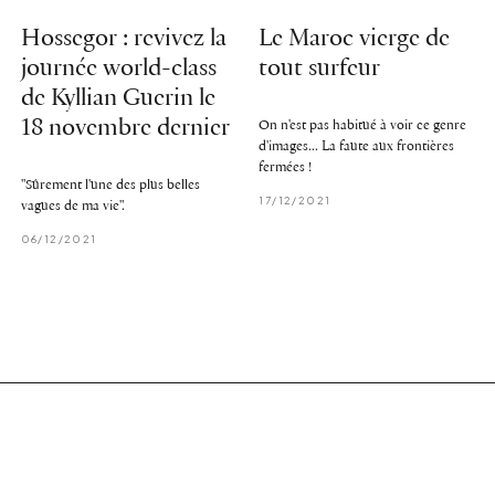
Hossegor : revivez la
Le Maroc vierge de
journée world-class
tout surfeur
de Kyllian Guerin le
18 novembre dernier
On n'est pas habitué à voir ce genre
d'images... La faute aux frontières
fermées !
"Sûrement l'une des plus belles
17/12/2021
vagues de ma vie".
06/12/2021