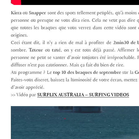
Kirra
ou
Snapper
sont des spots tellement peuplés, qu’à moins
personne ou presque ne vous dira rien. Cela ne veut pas dire qu’
que toutes les braques que vous verrez dans cette vidéo sont
origines.
Ceci étant dit, il n’y a rien de mal à profiter de
2min30 de b
sombre.
Taxeur
ou
taxé
, on y est tous déjà passé. Affirmer l
personne ne peut se vanter d’avoir toujours été irréprochable. 
diffuser n’est pas cautionner. Mais ça fait du bien de rire.
Au programme ? Le
top 10 des braques de septembre
sur la
Go
Faites-vous discret, baissez la luminosité de votre écran, mettez
d’avoir apprécié.
>> Vidéo par
SURFLIX AUSTRALIA – SURFING VIDEOS