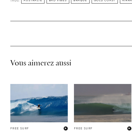
TAGS:
AUSTRALIE
BAD VIBES
BRAQUE
GOLD COAST
KIRR
Vous aimerez aussi
FREE SURF
FREE SURF