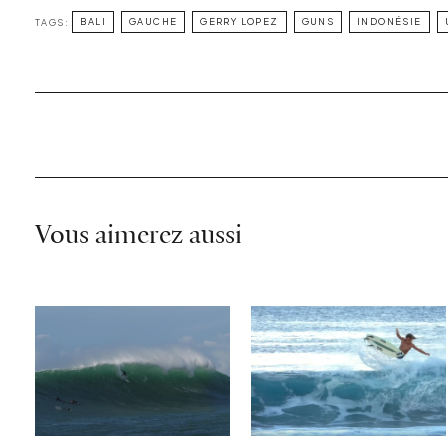
TAGS:
BALI
GAUCHE
GERRY LOPEZ
GUNS
INDONÉSIE
Vous aimerez aussi