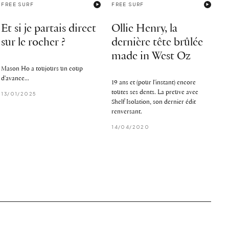
FREE SURF
FREE SURF
Et si je partais direct
Ollie Henry, la
sur le rocher ?
dernière tête brûlée
made in West Oz
Mason Ho a toujours un coup
d'avance...
19 ans et (pour l'instant) encore
toutes ses dents. La preuve avec
13/01/2025
Shelf Isolation, son dernier édit
renversant.
14/04/2020