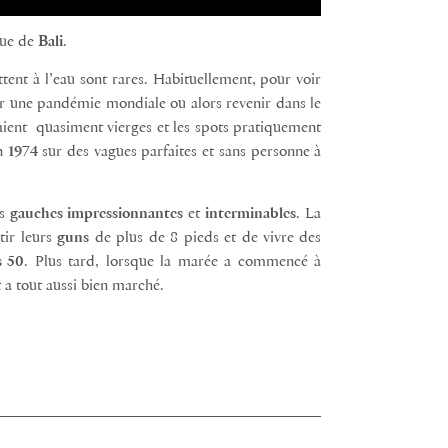
que de
Bali
.
ttent à l’eau sont rares. Habituellement, pour voir
par une pandémie mondiale ou alors revenir dans le
étaient quasiment vierges et les spots pratiquement
en
1974
sur des vagues parfaites et sans personne à
es
gauches impressionnantes
et
interminables
. La
tir leurs
guns
de plus de 8 pieds et de vivre des
s 50
. Plus tard, lorsque la marée a commencé à
t a tout aussi bien marché.