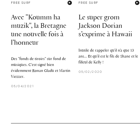
FREE SURF
FREE SURF
Avec "Koumm ha
Le super grom
muzik", la Bretagne
Jackson Dorian
une nouvelle fois à
s’exprime à Hawaii
l’honneur
Inutile de rappeler qu'il n'a que 13
ans... Et qu'il est le fils de Shane et le
Des "fonds de tiroirs" sur fond de
filleul de Kelly !
musiques. C'est signé bien
évidemment Ronan Gladu et Martin
05/02/2020
Viezzer.
05/04/2021