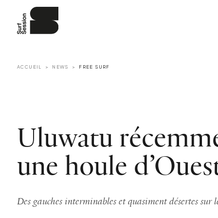
ACCUEIL
NEWS
FREE SURF
Uluwatu récemme
une houle d’Ouest
Des gauches interminables et quasiment désertes sur le