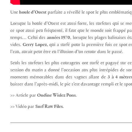
Une
houle d’Ouest
parfaite a réveillé le spot le plus emblémati
Lorsque la houle d’Ouest est aussi forte, les surfeurs qui se me
ce spot aussi peu fréquenté, il faut que le monde soit frappé 
temps… Celui des
années 1970
, lorsque les plages balinaises 
vides.
Gerry Lopez
, qui a surfé pour la première fois ce spot 
l’eau, aurait peut être eu l’illusion d’un retour dans le passé.
Seuls les surfeurs les plus courageux ont surfé et pagayé sur c
session du matin a donné l’occasion aux plus intrépides de sor
moments mémorables dans des vagues allant de
3 à 4 mètre
baisser dans l’après-midi, le pic s’est davantage rempli et le spo
>> Article par
Ondine Wislez Pons
.
>> Vidéo par
Surf Raw Files
.