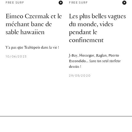
FREE SURF
FREE SURF
Eimeo Czermak et le
Les plus belles vagues
méchant banc de
du monde, vides
sable hawaiien
pendant le
confinement
Y'a pas que Teahupo'o dans la vie !
J-Bay, Hossegor, Raglan, Puerto
10/06/2023
Escondido... Sans un seul surfeur
dessus !
29/05/2020