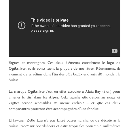
Vagues et montagnes. Ces deux éléments constituent le logo de
Quiksilver
, et ils constituent la plupart de nos rêves. Récemment, ils
viennent de se réunir dans l’un des plus beaux endroits du monde : la
Suisse
.
La marque
Quiksilver
s’est en effet associée à
Alaia
Bay
(Sion) pour
amener le surf dans les
Alpes
. Cela signifie que désormais neige et
vagues seront accessibles au même endroit – et que ces deux
composantes pourront être accompagnées d’une fondue.
L’Hawaïen
Zeke Lau
n’a pas laissé passer sa chance de découvrir la
Suisse
, troquant boardshorts et eaux tropicales pour un 5 millimètres