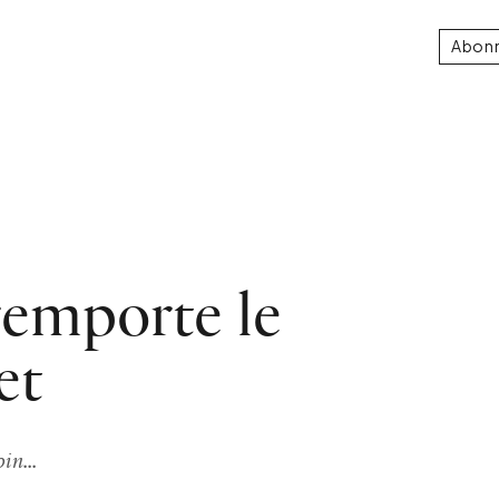
Abon
remporte le
et
in...