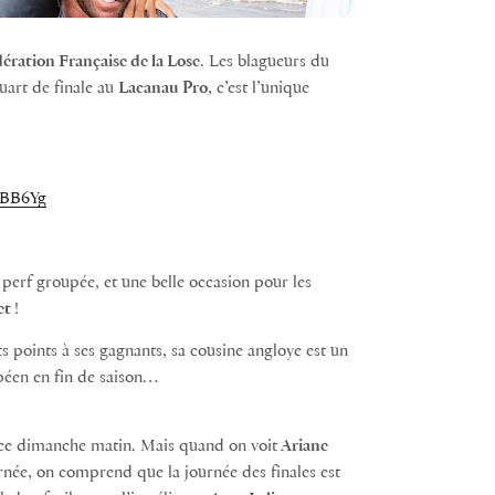
ération Française de la Lose
. Les blagueurs du
uart de finale au
Lacanau Pro
, c’est l’unique
eBB6Yg
e perf groupée, et une belle occasion pour les
et
!
ts points à ses gagnants, sa cousine angloye est un
péen en fin de saison…
s ce dimanche matin. Mais quand on voit
Ariane
rnée, on comprend que la journée des finales est