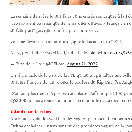
La semaine dernière le surf faisait une entrée remarquée à la
Féd
web n’avaient pas manqué de remarquer qu’avec 7 Français en q
surfeur portugais qui avait fini par s’imposer…
Vous ne devinerez jamais qui a gagné le Lacanau Pro 2022.
Allez, petit indice : voici les 1/4 de finale.
pic.twitter.com/gSk6
— Fédé de la Lose (@FFLose)
August 21, 2022
Un vilain tacle de la part de la FFL qui aurait pu saluer une bell
surfeurs français de leur clouer le bec lors du
Rip Curl Pro Angl
D’autant plus que si l’épreuve canaulaise n’offrait que 1000 peti
QS3000
qui aura
toute son importance pour le classement euro
Yolanda par deux fois
Après un regain de swell hier, les vagues paraissent bien petite
Ochoa
enchainer 4 turns sur une des premières vagues de la jou