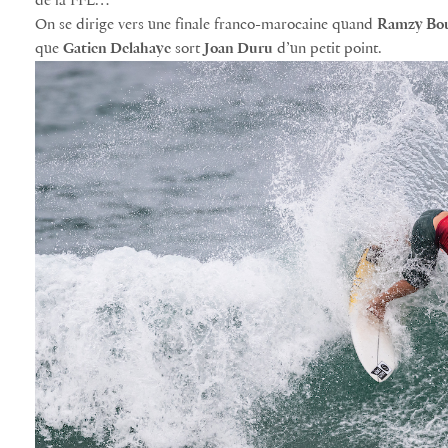
de la FFL…
On se dirige vers une finale franco-marocaine quand
Ramzy Bo
que
Gatien Delahaye
sort
Joan Duru
d’un petit point.