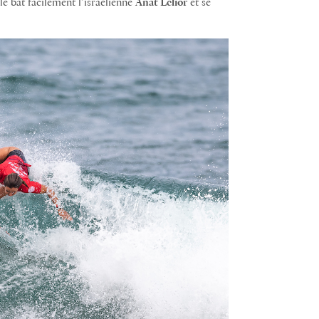
le bat facilement l’israélienne
Anat Lelior
et se