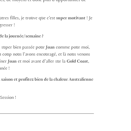
ves, de moyens et donc plus d’opportunités de
utres filles, je trouve que c’est
super motivant
! Je
gresser !
de la journée/semaine ?
as super bien passée pour
Joan
comme pour moi,
u coup nous l’avons encouragé, et là nous venons
aîner
Joan
et moi avant d’aller sur la
Gold Coast
,
nnée !
saison et profitez bien de la chaleur Australienne
 Session !