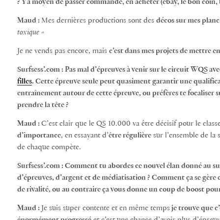
? Y a moyen de passer commande, en acheter (ebay, le bon coin
Maud :
Mes dernières productions sont des
décos sur mes planch
toxique
«
Je ne vends pas encore, mais
c’est dans mes projets de mettre en
Surfsess’.com : Pas mal d’épreuves à venir sur le circuit WQS ave
filles
. Cette épreuve seule peut quasiment garantir une qualifica
entraînement autour de cette épreuve, ou préfères te focaliser s
prendre la tête ?
Maud :
C’est clair que le QS 10.000 va être décisif pour le cla
d’importance
, en essayant d’
être régulière
sur l’ensemble de la 
de chaque compète.
Surfsess’.com : Comment tu abordes ce nouvel élan donné au sur
d’épreuves, d’argent et de médiatisation ? Comment ça se gère e
de rivalité, ou au contraire ça vous donne un coup de boost pour 
Maud :
Je suis super contente et en même temps
je trouve que c