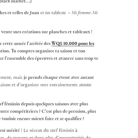
, black market…)
es et celles de Joan
et un tableau »
Mi femme-Mi
 vente mes créations sur planches et tableaux !
c cette année l’arrivée des
WQS 10.000 pour les
tion. Tu comptes organiser ta saison et ton
ur l’ensemble des épreuves et avancer sans trop te
ssement, mais
je prends chaque event avec autant
saison et d’organiser mes entraînements autour
f féminin depuis quelques saisons avec plus
ntre compétitrices ? C’est plus de pression, plus
vouloir encore mieux faire et se qualifier ?
’est mérité
! Le niveau du surf féminin
à