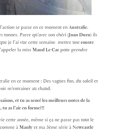
e l’action se passe en ce moment en
Australie
.
es tonnes. Parce qu’avec son chéri (
Joan Duru
) ils
 que je l’ai vue cette semaine mettre une
rouste
d’appeler la miss
Maud Le Car
pour prendre
ustralie en ce moment : Des vagues fun, du soleil et
voir m’entrainer au chaud.
son, et tu as scoré les meilleurs notes de la
 tu as l’air en forme?!!
ie cette année, même si ça ne passe pas tout le
comme à
Manly
et ma 3ème série à
Newcastle