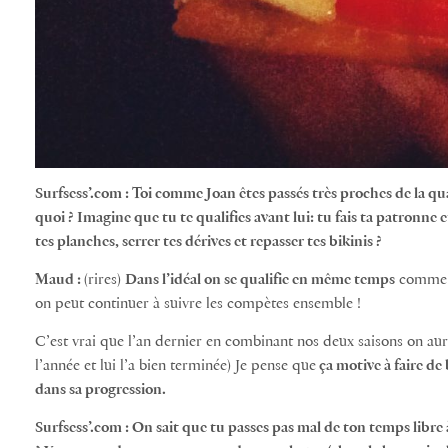
Surfsess’.com : Toi comme Joan êtes passés très proches de la qual
quoi ? Imagine que tu te qualifies avant lui: tu fais ta patronne 
tes planches, serrer tes dérives et repasser tes bikinis ?
Maud :
(rires)
Dans l’idéal on se qualifie en même temps
comme ça
on peut continuer à suivre les compètes ensemble !
C’est vrai que l’an dernier en combinant nos deux saisons on aur
l’année et lui l’a bien terminée) Je pense que
ça motive à faire de 
dans sa progression.
Surfsess’.com : On sait que tu passes pas mal de ton temps libre