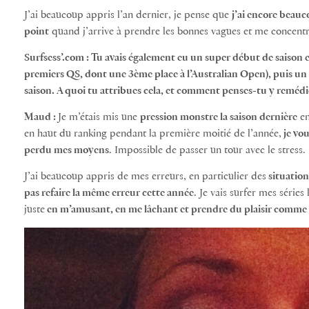
J’ai beaucoup appris l’an dernier, je pense que
j’ai encore beauc
point
quand j’arrive à prendre les bonnes vagues et me concentr
Surfsess’.com : Tu avais également eu un super début de saison en
premiers QS, dont une 3ème place à l’Australian Open), puis un 
saison. A quoi tu attribues cela, et comment penses-tu y remédi
Maud :
Je m’étais mis une
pression monstre la saison dernière
en
en haut du ranking pendant la première moitié de l’année,
je vou
perdu mes moyens
. Impossible de passer un tour avec le stress.
J’ai beaucoup appris de mes erreurs, en particulier des
situation
pas refaire la même erreur cette année
. Je vais surfer mes séries 
juste
en m’amusant, en me lâchant et prendre du plaisir comme 