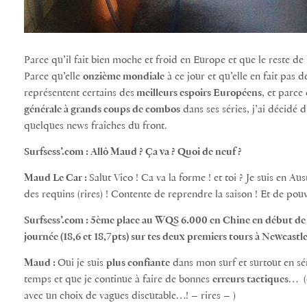
Parce qu’il fait bien moche et froid en Europe et que le reste d
Parce qu’elle
onzième mondiale
à ce jour et qu’elle en fait pas d
représentent certains des
meilleurs espoirs Européens
, et parce
générale à grands coups de combos
dans ses séries, j’ai décidé 
quelques news fraîches du front.
Surfsess’.com : Allô Maud ? Ça va ? Quoi de neuf ?
Maud Le Car :
Salut Vico ! Ca va la forme ! et toi ? Je suis en A
des requins (rires) ! Contente de reprendre la saison ! Et de pou
Surfsess’.com : 5ème place au WQS 6.000 en Chine en début de sai
journée (18,6 et 18,7pts) sur tes deux premiers tours à Newcastle,
Maud :
Oui je suis
plus confiante
dans mon surf et surtout en sér
temps et que je continue à faire de bonnes
erreurs tactiques
… (
avec un choix de vagues discutable…! – rires – )