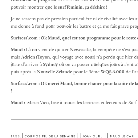
énormément progressé
et c’est une chance d’avoir plus d’épreu
pouvoir montrer que
le surf féminin, ça déchire !
Je ne ressens pas de pression particulière ni de rivalité avec les a
me donne à fond pour pouvoir les battre et ça me fait grave pro
Surfsess’.com : Ok Maud, quel est ton programme pour le reste 
Maud :
Là on vient de quitter
Newcastle
, la compète ne s’est p
mais
Adrien
(
Toyon
, qui voyage avec nous) n’a perdu que hier d
juste d’arriver à
Sydney
où on va passer quelques jours à s’entr
puis après la
Nouvelle Zélande
pour le 3ème
WQS 6.000
de l’a
Surfsess’.com : Ok merci Maud, bonne chance pour la suite de la 
!
Maud :
Merci Vico, bise à toutes les lectrices et lecteurs de Surf
TAGS:
COUP DE FIL DE LA SEMAINE
JOAN DURU
MAUD LE CAR