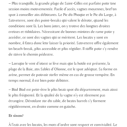
– Plus tranquille, la grande plage de Saint-Gilles est parfaite pour une
session moins mouvementée. Facile d’accès, vagues moyennes, bref un
spot à conseiller aux débutants. Le Pic du Phoque et le Pic du Large, à
Sauveterre, sont des point-breaks qui valent le détour, quand les
conditions sont là. Les bons jours, on y trouve des longues droites
creuses et tubulaires. Nécessitant de bonnes minutes de rame pour y
accéder, ce sont des vagues qui se méritent. Les locaux y sont en
nombre, il faura donc leur laisser la priorité. Sauveterre offre également
un beach-break, plus accessible et plus régulier. Il suffit pour s’y rendre
de suivre le chemin pédestre.
– Lorsque le vent d’ouest se lève mais que la houle est présente, la
plage de la Baie, aux Sables d’Olonne, est le spot adéquat. Sa forme en
arène, permet de pouvoir surfer même en cas de grosse tempête. En
temps normal, il est bien pour débuter.
– Bud Bud est peut-être le plus beau spot du département, mais aussi
le plus fréquenté. Et la qualité de la vague n’y est sûrement pas
étrangère. Déroulant sur du sable, de beaux barrels s’y forment
régulièrement, en droite comme en gauche.
Et sinon?
À l’eau avec les locaux, les mots d’ordre sont respect et convivialité. Le