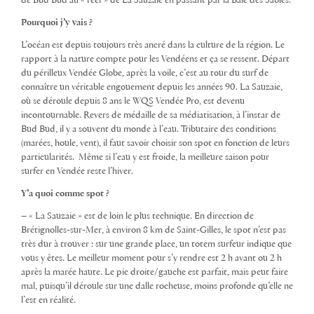
de Bud Bud au « reef » de La Sauzaie en passant par la Baie des Sables.
Pourquoi j’y vais ?
L’océan est depuis toujours très ancré dans la culture de la région. Le
rapport à la nature compte pour les Vendéens et ça se ressent. Départ
du périlleux Vendée Globe, après la voile, c’est au tour du surf de
connaître un véritable engouement depuis les années 90. La Sauzaie,
où se déroule depuis 8 ans le WQS Vendée Pro, est devenu
incontournable. Revers de médaille de sa médiatisation, à l’instar de
Bud Bud, il y a souvent du monde à l’eau. Tributaire des conditions
(marées, houle, vent), il faut savoir choisir son spot en fonction de leurs
particularités. Même si l’eau y est froide, la meilleure saison pour
surfer en Vendée reste l’hiver.
Y’a quoi comme spot ?
– « La Sauzaie » est de loin le plus technique. En direction de
Brétignolles-sur-Mer, à environ 8 km de Saint-Gilles, le spot n’est pas
très dur à trouver : sur une grande place, un totem surfeur indique que
vous y êtes. Le meilleur moment pour s’y rendre est 2 h avant ou 2 h
après la marée haute. Le pic droite/gauche est parfait, mais peut faire
mal, puisqu’il déroule sur une dalle rocheuse, moins profonde qu’elle ne
l’est en réalité.