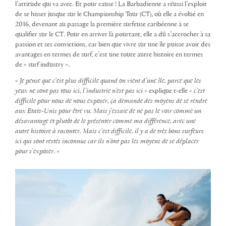
l’attitude qui va avec. Et pour cause ! La Barbadienne a réussi l’exploit
de se hisser jusque sur le Championship Tour (CT), où elle a évolué en
2016, devenant au passage la première surfeuse caribéenne à se
qualifier sur le CT. Pour en arriver là pourtant, elle a dû s’accrocher à sa
passion et ses convictions, car bien que vivre sur une île puisse avoir des
avantages en termes de surf, c’est une toute autre histoire en termes
de « surf industry ».
«
Je pense que c’est plus difficile quand on vient d’une île, parce que les
yeux ne sont pas tous ici, l’industrie n’est pas ici
» explique t-elle «
c’est
difficile pour nous de nous exposer, ça demande des moyens de se rendre
aux Etats-Unis pour être vu. Mais j’essaie de ne pas le voir comme un
désavantage et plutôt de le présenter comme ma différence, avec une
autre histoire à raconter. Mais c’est difficile, il y a de très bons surfeurs
ici qui sont restés inconnus car ils n’ont pas les moyens de se déplacer
pour s’exposer
. »