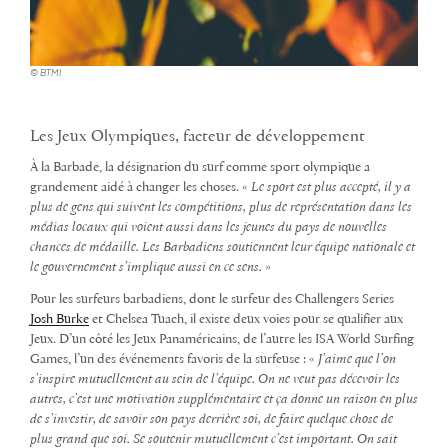
© BTMI
Les Jeux Olympiques, facteur de développement
À la Barbade, la désignation du surf comme sport olympique a
grandement aidé à changer les choses. «
Le sport est plus accepté, il y a
plus de gens qui suivent les compétitions, plus de représentation dans les
médias locaux qui voient aussi dans les jeunes du pays de nouvelles
chances de médaille. Les Barbadiens soutiennent leur équipe nationale et
le gouvernement s’implique aussi en ce sens.
»
Pour les surfeurs barbadiens, dont le surfeur des Challengers Series
Josh Burke
et Chelsea Tuach, il existe deux voies pour se qualifier aux
Jeux. D’un côté les Jeux Panaméricains, de l’autre les ISA World Surfing
Games, l’un des événements favoris de la surfeuse : «
J’aime que l’on
s’inspire mutuellement au sein de l’équipe. On ne veut pas décevoir les
autres, c’est une motivation supplémentaire et ça donne un raison en plus
de s’investir, de savoir son pays derrière soi, de faire quelque chose de
plus grand que soi. Se soutenir mutuellement c’est important. On sait