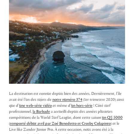
La destination est connue depuis bien des années. Dernièrement, l’île
avait été l’un des sujets de
notre numéro 374
(1er trimestre 2020) ainsi
que d’
une web-série vidéo
et même d’
un hors-série
! Côté surf
professionnel,
la Barbade
a accueilli depuis des années plusieurs
compétitions de la World Surf League, dont cette saison
un QS 5000
(
remporté début avril par Zoé Benedetto et Crosby Colapinto
) et le
Live like Zander Junior Pro. À cette occasion, nous avons été à la