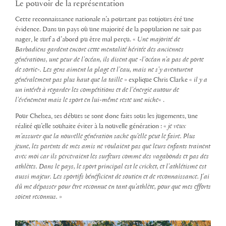
Le pouvoir de la représentation
Cette reconnaissance nationale n’a pourtant pas toujours été une
évidence. Dans un pays où une majorité de la population ne sait pas
nager, le surf a d’abord pu être mal perçu. «
Une majorité de
Barbadiens gardent encore cette mentalité héritée des anciennes
générations, une peur de l’océan, ils disent que -l’océan n’a pas de porte
de sortie-. Les gens aiment la plage et l’eau, mais ne s’y aventurent
généralement pas plus haut que la taille
» explique Chris Clarke «
il y a
un intérêt à regarder les compétitions et de l’énergie autour de
l’événement mais le sport en lui-même reste une niche
« .
Pour Chelsea, ses débuts se sont donc faits sous les jugements, une
réalité qu’elle souhaite éviter à la nouvelle génération : «
je veux
m’assurer que la nouvelle génération sache qu’elle peut le faire. Plus
jeune, les parents de mes amis ne voulaient pas que leurs enfants trainent
avec moi car ils percevaient les surfeurs comme des vagabonds et pas des
athlètes. Dans le pays, le sport principal est le cricket, et l’athlétisme est
aussi majeur. Les sportifs bénéficient de soutien et de reconnaissance. J’ai
dû me dépasser pour être reconnue en tant qu’athlète, pour que mes efforts
soient reconnus.
»