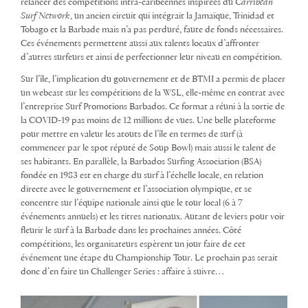
relancer des compétitions intra-caribéennes inspirées du
Carribean
Surf Network
, un ancien circuit qui intégrait la Jamaïque, Trinidad et
Tobago et la Barbade mais n’a pas perduré, faute de fonds nécessaires.
Ces événements permettent aussi aux talents locaux d’affronter
d’autres surfeurs et ainsi de perfectionner leur niveau en compétition.
Sur l’île, l’implication du gouvernement et de BTMI a permis de placer
un webcast sur les compétitions de la WSL, elle-même en contrat avec
l’entreprise Surf Promotions Barbados. Ce format a réuni à la sortie de
la COVID-19 pas moins de 12 millions de vues. Une belle plateforme
pour mettre en valeur les atouts de l’île en termes de surf (à
commencer par le spot réputé de Soup Bowl) mais aussi le talent de
ses habitants. En parallèle, la Barbados Surfing Association (BSA)
fondée en 1983 est en charge du surf à l’échelle locale, en relation
directe avec le gouvernement et l’association olympique, et se
concentre sur l’équipe nationale ainsi que le tour local (6 à 7
événements annuels) et les titres nationaux. Autant de leviers pour voir
fleurir le surf à la Barbade dans les prochaines années. Côté
compétitions, les organisateurs espèrent un jour faire de cet
événement une étape du Championship Tour. Le prochain pas serait
donc d’en faire un Challenger Series : affaire à suivre…