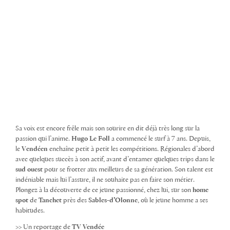
Sa voix est encore frêle mais son sourire en dit déjà très long sur la
passion qui l’anime.
Hugo Le Foll
a commencé le surf à 7 ans. Depuis,
le
Vendéen
enchaîne petit à petit les compétitions. Régionales d’abord
avec quelques succès à son actif, avant d’entamer quelques trips dans le
sud ouest
pour se frotter aux meilleurs de sa génération. Son talent est
indéniable mais lui l’assure, il ne souhaite pas en faire son métier.
Plongez à la découverte de ce jeune passionné, chez lui, sur son
home
spot
de
Tanchet
près des
Sables-d’Olonne
, où le jeune homme a ses
habitudes.
>> Un reportage de
TV Vendée