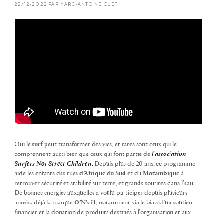
22/12/2022 PAR MARC-ANTOINE GUET
Oui le
surf
peut transformer des vies, et rares sont ceux qui le
comprennent aussi bien que ceux qui font partie de
l’association
Surfers Not Street Children.
Depuis plus de 20 ans, ce programme
aide les enfants des rues
d’Afrique du Sud
et du
Mozambique
à
retrouver sécurité et stabilité sur terre, et grands sourires dans l’eau.
De bonnes énergies auxquelles a voulu participer depuis plusieurs
années déjà la marque
O’N’eill
, notamment via le biais d’un soutien
financier et la donation de produits destinés à l’organisation et aux