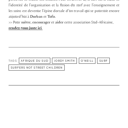
l’identité de l’organisation et la fusion du surf avec l’enseignement et
les soins est devenue l’épine dorsale d’un travail qui se poursuit encore
aujourd’hui à
Durban
et
Tofo
.
>> Pour
suivre
,
encourager
et
aider
cette association Sud-Africaine,
rendez-vous juste ici
TAGS:
AFRIQUE DU SUD
JORDY SMITH
O'NEILL
SURF
SURFERS NOT STREET CHILDREN