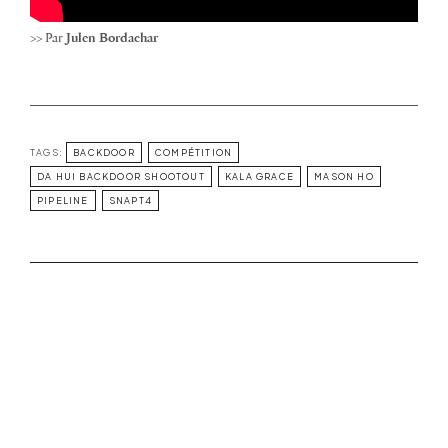
>> Par
Julen Bordachar
TAGS:
BACKDOOR
COMPÉTITION
DA HUI BACKDOOR SHOOTOUT
KALA GRACE
MASON HO
PIPELINE
SNAPT4