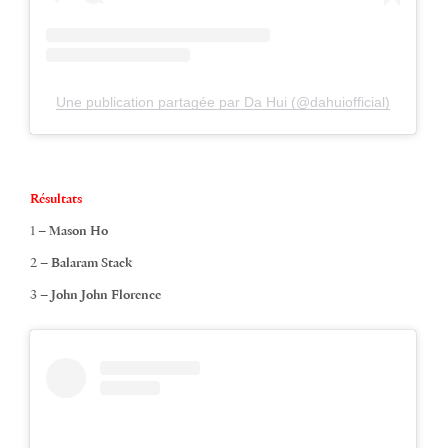
Une publication partagée par Da Hui (@dahuiofficial)
Résultats
1 –
Mason Ho
2 –
Balaram Stack
3 –
John John Florence