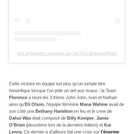
Une publication partagée par Da Hui (@dahuiofficial)
Cette victoire en équipe est plus qu’un simple titre 
honorifique lorsque l’on jette un œil aux rivaux : la Team 
Florence
 a réuni les 3 frères John John, Ivan et Nathan 
ainsi qu’
Eli Olson
, l’équipe féminine 
Mana Wahine
 avait de 
son côté une 
Bethany Hamilto
n
 en feu et le crew de 
Dahui Wax
 était composé de 
Billy Kemper
, 
Jamie 
O’Brien (
deuxième lors de la dernière édition) et
 Kai 
Lenny. 
Ce dernier a d’ailleurs fait une croix
 sur 
l’énorme 