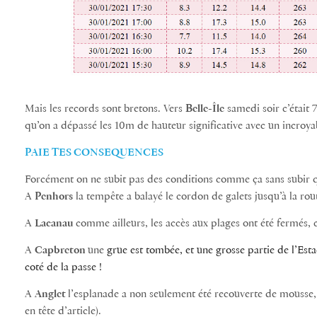
Mais les records sont bretons. Vers
Belle-Île
samedi soir c’était 
qu’on a dépassé les 10m de hauteur significative avec un incroya
PAIE TES CONSEQUENCES
Forcément on ne subit pas des conditions comme ça sans subir
A
Penhors
la tempête a balayé le cordon de galets jusqu’à la ro
A
Lacanau
comme ailleurs, les accès aux plages ont été fermés, 
A
Capbreton
une
grue est tombée, et une
grosse partie de l’Est
coté de la passe !
A
Anglet
l’esplanade a non seulement été recouverte de mousse, 
en tête d’article).