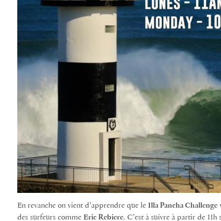
En revanche on vient d’apprendre que le
Illa Pancha Challenge
v
des surfeurs comme
Eric Rebiere
. C’est à suivre à partir de 11