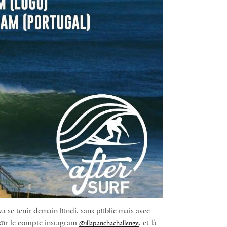
a se tenir demain lundi, sans public mais avec
h sur le compte instagram
, et là
@illapanchachallenge