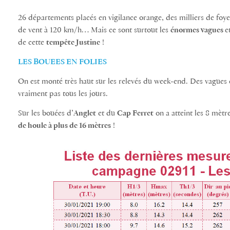
26 départements placés en vigilance orange, des milliers de foyer
de vent à 120 km/h… Mais ce sont surtout les
énormes vagues
e
de cette
tempête Justine
!
LES BOUEES EN FOLIES
On est monté très haut sur les relevés du week-end. Des vagues
vraiment pas tous les jours.
Sur les bouées d’
Anglet
et du
Cap Ferret
on a atteint les 8 mèt
de houle à plus de 16 mètres
!