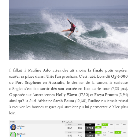
Il fallait à
Pauline Ado
atteindre au moins
la finale
pour espérer
sauver sa place dans l’élite
l’an prochain. C’est raté. Lors du
QS 6 000
de
Port Stephens
en
Australie
, le dernier de la saison, la surfeuse
d’Anglet s’est fait sortir
dès son entrée en lice
au 4e tour (7,83 pts).
Opposée aux Australiennes
Holly Wawn
(17,50) et
Freya Prumm
(8,94)
ainsi qu’à la Sud-Africaine
Sarah Baum
(12,60), Pauline n’a jamais réussi
à trouver les bonnes vagues qui auraient pu lui permettre d’aller plus
loin.