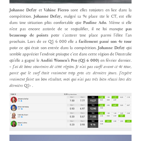
Johanne Defay
et
Vahine Fierro
sont elles toujours en lice dans la
compétition.
Johanne Defay,
malgré sa 9e place sur le CT, est elle
dans une situation plus confortable que
Pauline Ado
. Même si elle
n’est pas encore assurée de se requalifier, il ne lui manque
pas
beaucoup de points
pour s’assurer une place parmi l’élite l’an
prochain. Lors de ce QS 6 000 elle a
facilement passé son 4e tour
pour ce qui était son entrée dans la compétition.
Johanne Defay
qui
semble apprécier l’endroit puisque c’est dans cette région de l’Australie
qu’elle a gagné le
Anditi Women’s Pro (QS 6 000)
en février dernier.
«
J’ai de bons souvenirs de cette région. Je n’ai pas surfé avant ce 4e tour,
parce que le surf était vraiment trop gros ces derniers jours. J’espère
vraiment faire un bon résultat, moi qui n’ai pas très bien réussi lors des
derniers QS
« .