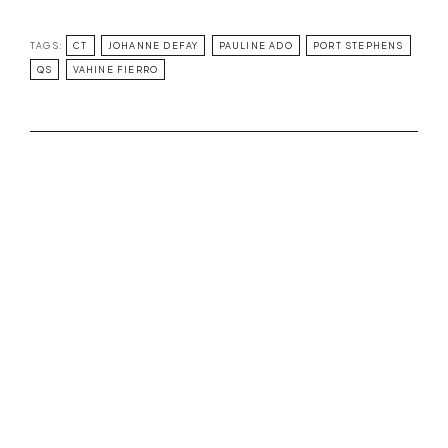
TAGS:
CT
JOHANNE DEFAY
PAULINE ADO
PORT STEPHENS
QS
VAHINE FIERRO