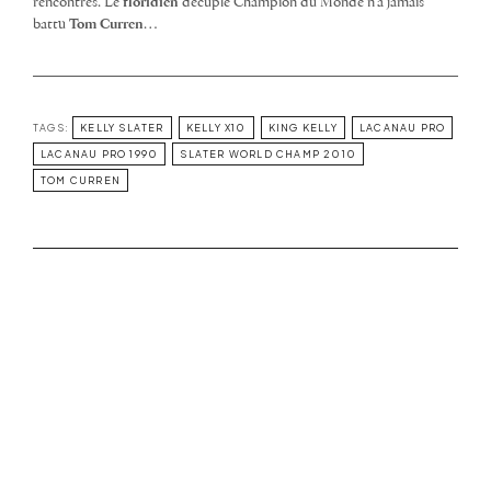
rencontrés. Le
floridien
décuple Champion du Monde n’a jamais
battu
Tom Curren
…
TAGS:
KELLY SLATER
KELLY X10
KING KELLY
LACANAU PRO
LACANAU PRO 1990
SLATER WORLD CHAMP 2010
TOM CURREN