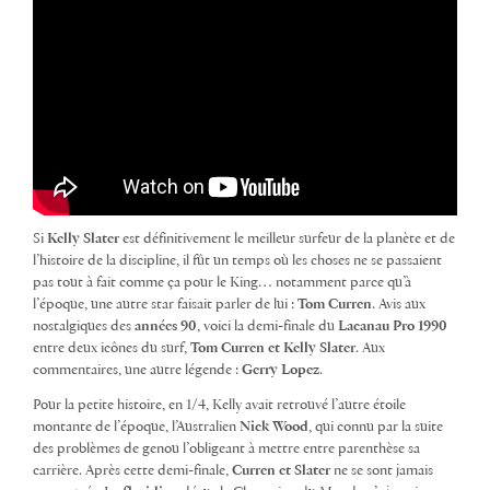
Si
Kelly Slater
est définitivement le meilleur surfeur de la planète et de
l’histoire de la discipline, il fût un temps où les choses ne se passaient
pas tout à fait comme ça pour le King… notamment parce qu’à
l’époque, une autre star faisait parler de lui :
Tom Curren
. Avis aux
nostalgiques des
années 90
, voici la demi-finale du
Lacanau Pro 1990
entre deux icônes du surf,
Tom Curren et Kelly Slater
. Aux
commentaires, une autre légende :
Gerry Lopez
.
Pour la petite histoire, en 1/4, Kelly avait retrouvé l’autre étoile
montante de l’époque, l’Australien
Nick Wood
, qui connu par la suite
des problèmes de genou l’obligeant à mettre entre parenthèse sa
carrière. Après cette demi-finale,
Curren et Slater
ne se sont jamais