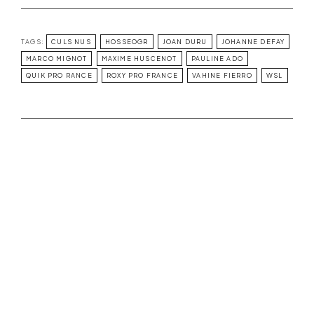
TAGS:
CULS NUS
HOSSEOGR
JOAN DURU
JOHANNE DEFAY
MARCO MIGNOT
MAXIME HUSCENOT
PAULINE ADO
QUIK PRO RANCE
ROXY PRO FRANCE
VAHINE FIERRO
WSL