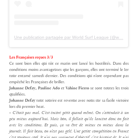
Une publication partagée par World Surf League (@wsl)
Les Françaises reçues 3/3
Ce sont bien elles qui tôt ce matin ont lancé les hostilités. Dans des
conditions moins avantageuses que les garçons, elles ont terminé le 1er
tour entamé samedi dernier. Des conditions qui n’ont cependant pas
empêché les Françaises de briller.
Johanne Defay, Pauline Ado
et
Vahine Fierro
se sont toutes les trois
qualifiées.
Johanne Defay
tout sourire est revenue avec nous sur sa facile victoire
lors du premier heat.
« C’était pas mal. C’est encore petit quand même. On s’attendait à un
peu mieux aujourd’hui. Mais bon, il fallait qu’ils lancent donc on fait
avec les conditions. Et puis, ça va être de mieux en mieux dans la
journée. I
l fait beau, on n’est pas gelé. Une petite compétition en France
c’est toujours cool. Je n’ai pas vraiment d’objectif, c’est histoire de. Je n’ai