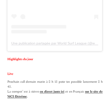
Une publication partagée par World Surf League (@wsl)
Highlights du jour
Live
Prochain call demain matin à 8 h 15 pour un possible lancement 8 h
45.
La compet’ est à suivre
en direct juste ici
et en Français
sur le site de
MCS Extrême
.