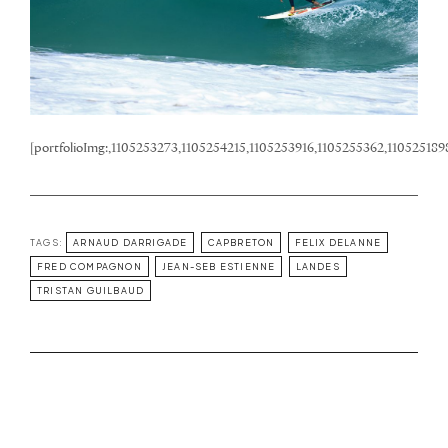
[portfolioImg:,1105253273,1105254215,1105253916,1105255362,11052518
TAGS:
ARNAUD DARRIGADE
CAPBRETON
FELIX DELANNE
FRED COMPAGNON
JEAN-SEB ESTIENNE
LANDES
TRISTAN GUILBAUD