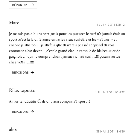
RÉPONDRE
Marc
1 JUIN 2011 13H12
Je ne sais pas d’ou tu sort ,mais pour les puristes le surf n’a jamais était un
sport ,c’est là la différence entre les vrais surfeurs et les « autres » et
encore je suis poli…je surfais que tu n’étais pas né et quand tu vois
comment c’est devenu ,c’est le grand cirque remplie de blaireaux et de
guignols ….qui ne comprendront jamais rien au surf …!!! putain restez
chez vous ….!!!!
RÉPONDRE
Rilax tapette
1 JUIN 2011 10H37
Ah les tenduuuus 🙂 ils ont rien compris au sport :3
RÉPONDRE
alex
31 MAI 2011 18H39