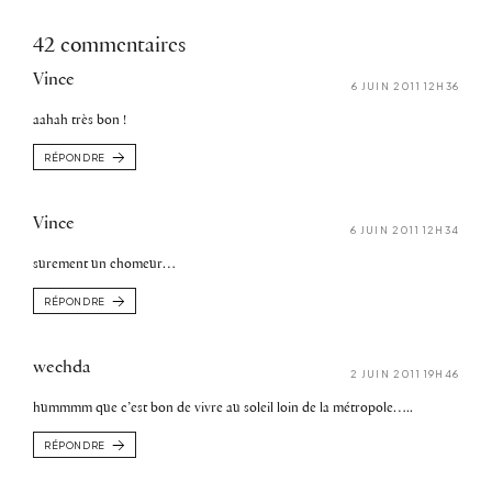
42 commentaires
Vince
6 JUIN 2011 12H36
aahah très bon !
RÉPONDRE
Vince
6 JUIN 2011 12H34
surement un chomeur…
RÉPONDRE
wechda
2 JUIN 2011 19H46
hummmm que c’est bon de vivre au soleil loin de la métropole…..
RÉPONDRE