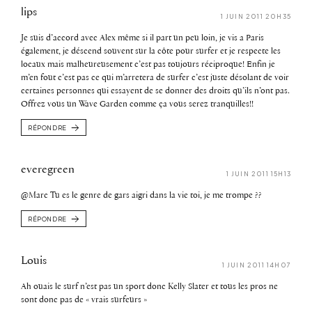
lips
1 JUIN 2011 20H35
Je suis d’accord avec Alex même si il part un peu loin, je vis a Paris
également, je déscend souvent sur la côte pour surfer et je respecte les
locaux mais malheureusement c’est pas toujours réciproque! Enfin je
m’en fout c’est pas ce qui m’arretera de surfer c’est juste désolant de voir
certaines personnes qui essayent de se donner des droits qu’ils n’ont pas.
Offrez vous un Wave Garden comme ça vous serez tranquilles!!
RÉPONDRE
everegreen
1 JUIN 2011 15H13
@Marc Tu es le genre de gars aigri dans la vie toi, je me trompe ??
RÉPONDRE
Louis
1 JUIN 2011 14H07
Ah ouais le surf n’est pas un sport donc Kelly Slater et tous les pros ne
sont donc pas de « vrais surfeurs »