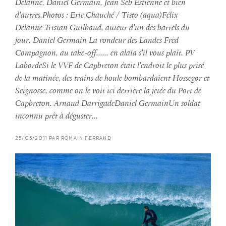
Delanne, Daniel Germain, Jean Seb Estienne et bien
d'autres.Photos : Eric Chauché / Tisto (aqua)Félix
Delanne Tristan Guilbaud, auteur d'un des barrels du
jour. Daniel Germain La rondeur des Landes Fred
Compagnon, au take-off...... en alaïa s'il vous plaît. PV
LabordeSi le VVF de Capbreton était l'endroit le plus prisé
de la matinée, des trains de houle bombardaient Hossegor et
Seignosse, comme on le voit ici derrière la jetée du Port de
Capbreton. Arnaud DarrigadeDaniel GermainUn soldat
inconnu prêt à déguster...
25/05/2011 PAR ROMAIN FERRAND