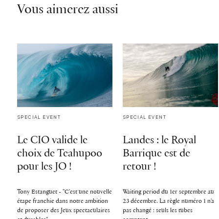
Vous aimerez aussi
SPECIAL EVENT
SPECIAL EVENT
Le CIO valide le
Landes : le Royal
choix de Teahupoo
Barrique est de
pour les JO !
retour !
Tony Estanguet - ''C'est une nouvelle
Waiting period du 1er septembre au
étape franchie dans notre ambition
23 décembre. La règle numéro 1 n'a
de proposer des Jeux spectaculaires
pas changé : seuls les tubes