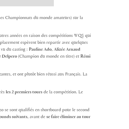
les Championnats du monde amateurs) sur la
 autres années en raison des compétitions WQS qui
déplacement espèrent bien repartir avec quelques
 vu du casting :
Pauline Ado
,
Alizée Arnaud
e Delpero
(Champion du monde en titre) et
Rémi
ntes, et ont plutôt bien réussi aux Français. La
cès
les 2 premiers tours
de la compétition. Le
 se sont qualifiés en shortboard pour le second
rounds suivants
, avant de
se faire éliminer au tour