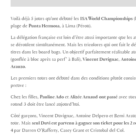
Voilà déjà 5 jours qu’ont débuté les
ISA World Championships
(
plage de
Punta Hermosa
, à Lima (Pérou).
La délégation française est loin d’être aussi importante que les
se déroulent simultanément. Mais les tricolores qui ont fait le 
titres dans les board bags. Un objectif parfaitement réalisable au
(gonflée à bloc après sa perf’ à Bali),
Vincent Duvignac
,
Antoin
Arauzo
.
Les premiers tours ont débuté dans des conditions plutôt consista
preuve :
Chez les filles,
Pauline Ado
et
Alizée Arnaud
ont passé
avec suc
round 3 doit être lancé aujourd’hui.
Côté garçons, Vincent Duvignac, Antoine Delpero et Remi Arauzo
tour. Mais
seul Duvi est parvenu à gagner son ticket pour les 2 
4
par Darren O’Rafferty, Casey Grant et Cristobal del Col.