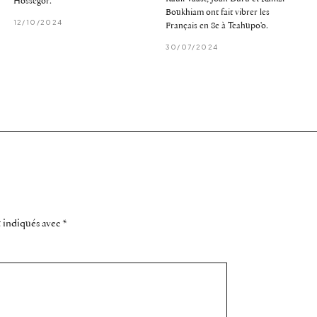
Hossegor.
Boukhiam ont fait vibrer les
12/10/2024
Français en 8e à Teahupo'o.
30/07/2024
t indiqués avec
*