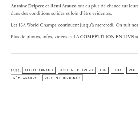
Antoine Delpero et Rémi Arauzo
ont eu plus de chance
sur leur
dans des conditions solides et loin d’être évidentes.
Les ISA World Champs continuent jusqu’à mercredi. On suit nos
Plus de photos, infos, vidéos et
LA COMPÉTITION EN LIVE
s
TAGS:
ALIZÉE ARNAUD
ANTOINE DELPERO
ISA
LIMA
PAUL
RÉMI ARAUZO
VINCENT DUVIGNAC