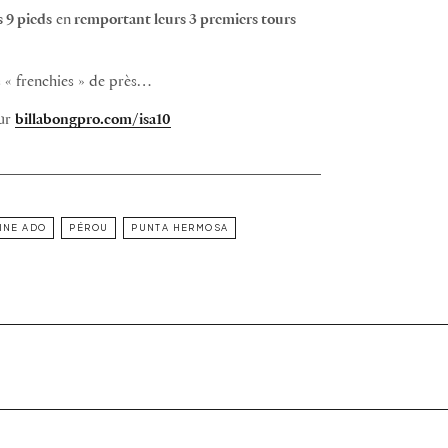
s 9 pieds
en
remportant leurs 3 premiers tours
 « frenchies » de près…
ur
billabongpro.com/isa10
INE ADO
PÉROU
PUNTA HERMOSA