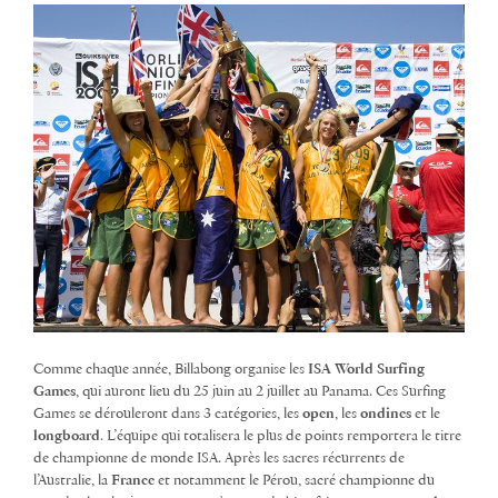
Comme chaque année, Billabong organise les
ISA World Surfing
Games
, qui auront lieu du 25 juin au 2 juillet au Panama. Ces Surfing
Games se dérouleront dans 3 catégories, les
open
, les
ondines
et le
longboard
. L’équipe qui totalisera le plus de points remportera le titre
de championne de monde ISA. Après les sacres récurrents de
l’Australie, la
France
et notamment le Pérou, sacré championne du