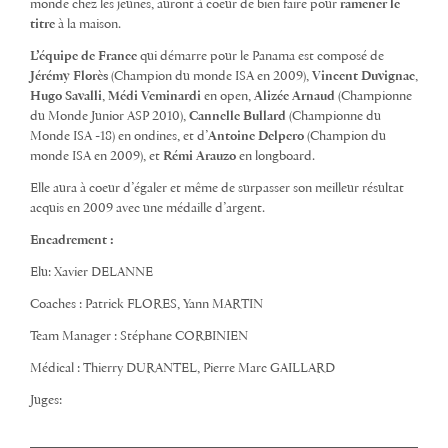
monde chez les jeunes, auront à coeur de bien faire pour
ramener le
titre
à la maison.
L’équipe de France
qui démarre pour le Panama est composé de
Jérémy Florès
(Champion du monde ISA en 2009),
Vincent Duvignac
,
Hugo Savalli
,
Médi Veminardi
en open,
Alizée Arnaud
(Championne
du Monde Junior ASP 2010),
Cannelle Bullard
(Championne du
Monde ISA -18) en ondines, et d’
Antoine Delpero
(Champion du
monde ISA en 2009), et
Rémi Arauzo
en longboard.
Elle aura à coeur d’égaler et même de surpasser son meilleur résultat
acquis en 2009 avec une médaille d’argent.
Encadrement :
Elu: Xavier DELANNE
Coaches : Patrick FLORES, Yann MARTIN
Team Manager : Stéphane CORBINIEN
Médical : Thierry DURANTEL, Pierre Marc GAILLARD
Juges: