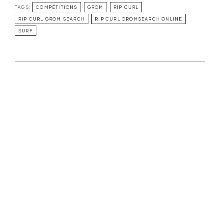
TAGS:
COMPÉTITIONS
GROM
RIP CURL
RIP CURL GROM SEARCH
RIP CURL GROMSEARCH ONLINE
SURF