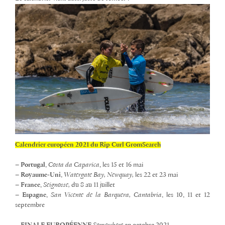
Calendrier européen 2021 du Rip Curl GromSearch
–
Portugal
,
Costa da Caparica
,
les 15 et 16 mai
–
Royaume-Uni
,
Watergate Bay, Newquay,
les 22 et 23 mai
–
France
,
Seignosse,
du 8 au 11 juillet
–
Espagne
,
San Vicente de la Barquera, Cantabria
, les 10, 11 et 12
septembre