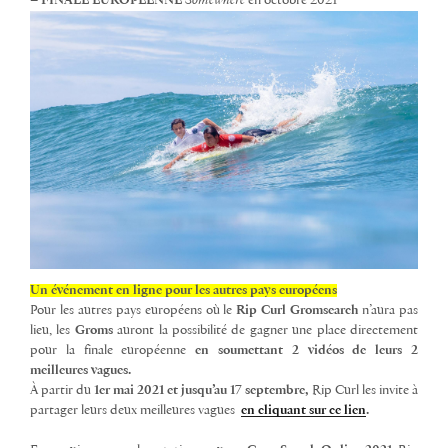
–
FINALE EUROPÉENNE
Somewhere
en octobre 2021
Un événement en
ligne pour les autres pays européens
Pour les autres pays européens où le
Rip Curl Gromsearch
n’aura pas
lieu, les
Groms
auront la possibilité de gagner une place directement
pour la finale européenne
en soumettant 2 vidéos de leurs 2
meilleures vagues.
À partir du
1er mai 2021 et jusqu’au 17 septembre,
Rip Curl les invite à
partager leurs deux meilleures vagues
en cliquant sur ce lien
.