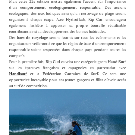
Mais cette 22e édition mettra également l’accent sur l’importance
d’un comportement écologiquement responsable
. Des actions
écologiques, des jeux ludiques ainsi qu’un nettoyage de plage seront
organisés à chaque étape. Avec
Hydroflask
, Rip Curl encouragera
également l’athlète à apporter sa propre bouteille réutilisable
contribuant ainsi au développement des bonnes habitudes.
Des
bacs de recyclage
seront fournis sur tous les événements et les
organisateurs veilleront à ce que les règles de base d’un
comportement
responsable
soient respectées dans chaque pays pendant toutes les
compet’s.
Pour la première fois,
Rip Curl
ouvrira une catégorie grom
HandiSurf
sur les épreuves françaises et espagnoles en partenariat avec
Handisurf
et la
Fédération Cantabra de Surf.
Ce sera une
opportunité incroyable pour ces jeunes garçons et filles d’avoir accès
au surf de compétition.