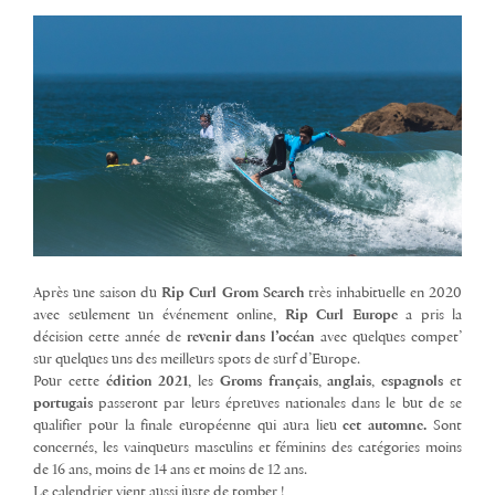
Après une saison du
Rip Curl Grom Search
très inhabituelle en 2020
avec seulement un événement online,
Rip Curl Europe
a pris la
décision cette année de
revenir dans l’océan
avec quelques compet’
sur quelques uns des meilleurs spots de surf d’Europe.
Pour cette
édition 2021
, les
Groms
français
,
anglais
,
espagnols
et
portugais
passeront par leurs épreuves nationales dans le but de se
qualifier pour la finale européenne qui aura lieu
cet automne.
Sont
concernés, les vainqueurs masculins et féminins des catégories moins
de 16 ans, moins de 14 ans et moins de 12 ans.
Le calendrier vient aussi juste de tomber !