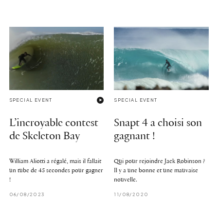
SPECIAL EVENT
SPECIAL EVENT
L’incroyable contest
Snapt 4 a choisi son
de Skeleton Bay
gagnant !
William Aliotti a régalé, mais il fallait
Qui pour rejoindre Jack Robinson ?
un tube de 45 secondes pour gagner
Il y a une bonne et une mauvaise
!
nouvelle.
06/08/2023
11/08/2020