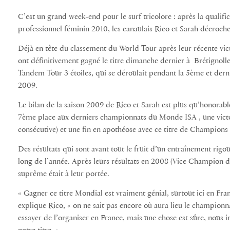
C’est un grand week-end pour le surf tricolore : après la qualif
professionnel féminin 2010, les canaulais Rico et Sarah décroch
Déjà en tête du classement du World Tour après leur récente vi
ont définitivement gagné le titre dimanche dernier à Brétignolle
Tandem Tour 3 étoiles, qui se déroulait pendant la 5ème et der
2009.
Le bilan de la saison 2009 de Rico et Sarah est plus qu’honorab
7ème place aux derniers championnats du Monde ISA , une vict
consécutive) et une fin en apothéose avec ce titre de Champio
Des résultats qui sont avant tout le fruit d’un entraînement rigo
long de l’année. Après leurs résultats en 2008 (Vice Champion du
suprême était à leur portée.
« Gagner ce titre Mondial est vraiment génial, surtout ici en Fran
explique Rico, « on ne sait pas encore où aura lieu le championn
essayer de l’organiser en France, mais une chose est sûre, nous