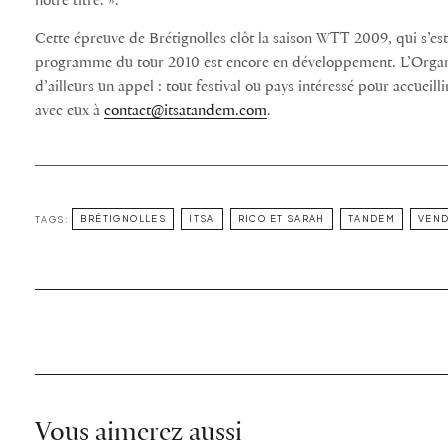
notre titre. ».
Cette épreuve de Brétignolles clôt la saison WTT 2009, qui s’es
programme du tour 2010 est encore en développement. L’Orga
d’ailleurs un appel : tout festival ou pays intéressé pour accueil
avec eux à
contact@itsatandem.com
.
TAGS:
BRÉTIGNOLLES
ITSA
RICO ET SARAH
TANDEM
VEN
Vous aimerez aussi