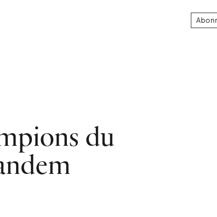
Abon
ampions du
tandem