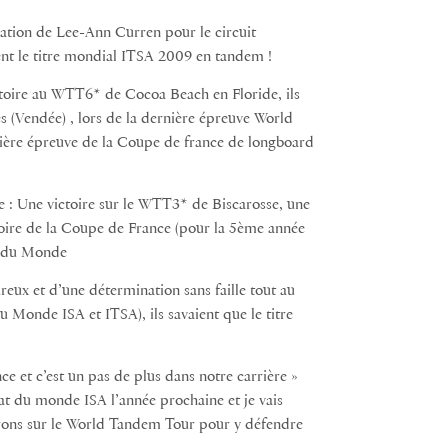
ication de Lee-Ann Curren pour le circuit
ent le titre mondial ITSA 2009 en tandem !
ctoire au WTT6* de Cocoa Beach en Floride, ils
s (Vendée) , lors de la dernière épreuve World
nière épreuve de la Coupe de france de longboard
le : Une victoire sur le WTT3* de Biscarosse, une
oire de la Coupe de France (pour la 5ème année
ns du Monde
ureux et d’une détermination sans faille tout au
 Monde ISA et ITSA), ils savaient que le titre
ce et c’est un pas de plus dans notre carrière »
at du monde ISA l’année prochaine et je vais
 irons sur le World Tandem Tour pour y défendre