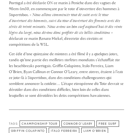
Portugal a été déclarée
ON
ce matin à Peniche dans des vagues de
90cm-1m50, en commençant par le tour d’ouverture des hommes à
Supertubos. «
Nous allons commencer tout de suite avec le tour
d’ouverture des hommes, suivi du tour d’ouverture des femmes avec des
séries de trente minutes. Nous avons un bon surf aujourd’hui et des vents
légers du large, nous devons donc profiter de ces belles conditions
»
déclarait ce matin Renato Hickel, directeur des circuits et
compétitions de la WSL.
Cet édit d’une quinzaine de minutes a été filmé il y a quelques jours,
tandis qu’une partie des meilleurs surfeurs mondiaux s’échauffait sur
les beachbreaks portugais. Griffin Colapinto, Italo Ferreira, Liam
O’Brien, Ryan Callinan et Connor O’Leary, entre autres, étaient à l’eau
ce jour-là à Supertubos, dans des conditions challengeantes qui
semblent annoncer la couleur… L’étape européenne du Tour devrait se
dérouler dans des conditions difficiles, bien loin de celles dans
lesquelles se sont déroulées les deux compétitions hawaiiennes.
TAGS:
CHAMPIONSHIP TOUR
CONNOR O'LEARY
FREE SURF
GRIFFIN COLAPINTO
ITALO FERREIRA
LIAM O'BRIEN