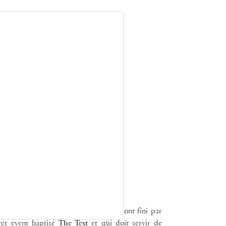
 la
WSL
était très clair… même s’ils ont fini par
cet event baptisé
The Test
et qui doit servir de