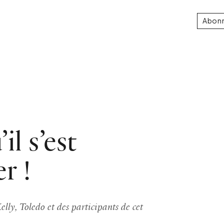
Abon
il s’est
r !
lly, Toledo et des participants de cet