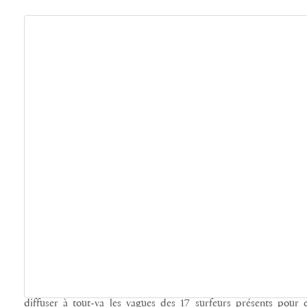
«
Ce n’est pas un évènement pour les médias
« . Le message de
diffuser à tout-va les vagues des 17 surfeurs présents pour 