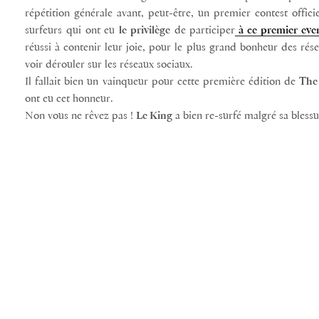
répétition générale avant, peut-être, un premier contest offici
surfeurs qui ont eu
le privilège
de participer
à ce premier even
réussi à contenir leur joie, pour le plus grand bonheur des rése
voir dérouler sur les réseaux sociaux.
Il fallait bien un vainqueur pour cette première édition de
The
ont eu cet honneur.
Non vous ne rêvez pas !
Le King
a bien re-surfé malgré sa bless