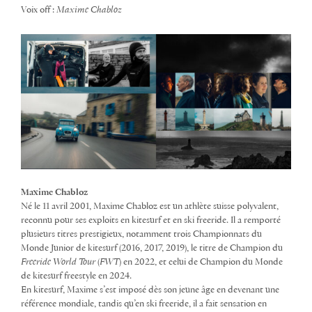
Voix off :
Maxime Chabloz
Maxime Chabloz
Né le 11 avril 2001, Maxime Chabloz est un athlète suisse polyvalent,
reconnu pour ses exploits en kitesurf et en ski freeride. Il a remporté
plusieurs titres prestigieux, notamment trois Championnats du
Monde Junior de kitesurf (2016, 2017, 2019), le titre de Champion du
Freeride World Tour
(
FWT
) en 2022, et celui de Champion du Monde
de kitesurf freestyle en 2024.
En kitesurf, Maxime s’est imposé dès son jeune âge en devenant une
référence mondiale, tandis qu’en ski freeride, il a fait sensation en