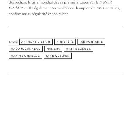
décrochant le titre mondial dès sa première saison sur le
Freeride
World Tour
. Il a également terminé Vice-Champion du
FWT
en 2023,
confirmant sa régularité et son talent.
TAGS:
ANTHONY LIETART
FINISTÈRE
IAN FONTAINE
MALO JOUANNEAU
MANERA
MATT GEORGES
MAXIME CHABLOZ
YANN QUILFEN