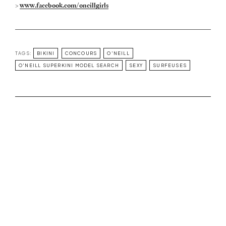
>
www.facebook.com/oneillgirls
TAGS:
BIKINI
CONCOURS
O'NEILL
O'NEILL SUPERKINI MODEL SEARCH
SEXY
SURFEUSES