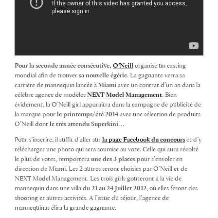
Pour la seconde année consécutive,
O’Neill
organise un casting
mondial afin de trouver
sa nouvelle égérie
. La gagnante verra sa
carrière de mannequin lancée à
Miami
avec un contrat d’un an dans la
célèbre agence de modèles
NEXT Model Management
. Bien
évidement, la O’Neill girl apparaitra dans la campagne de publicité de
la marque pour
le printemps/été 2014
avec une sélection de produits
O’Neill dont
le très attendu Superkini
…
Pour s’inscrire, il suffit d’aller sur
la page Facebook du concours
et d’y
télécharger une photo qui sera soumise au vote. Celle qui aura récolté
le plus de votes, remportera
une des 3 places
pour s’envoler en
direction de Miami. Les 2 autres seront choisies par O’Neill et de
NEXT Model Management. Les trois girls gouteront à la vie de
mannequin dans une villa du
21 au 24 Juillet 2012
, où elles feront des
shooting et autres activités. A l’issue du séjour, l’agence de
mannequinat élira la grande gagnante.