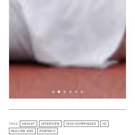
TAGS:
ANGLET
INTERVIEW
JEUX OLYMPIQUES
JO
PAULINE ADO
PORTRAIT