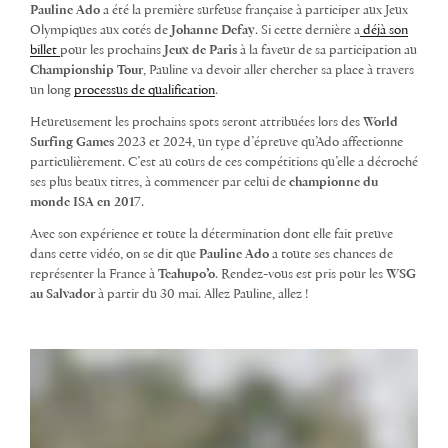
Pauline Ado
a été la première surfeuse française à participer aux Jeux
Olympiques aux cotés de
Johanne Defay
. Si cette dernière a
déjà son
billet
pour les prochains
Jeux de Paris
à la faveur de sa participation au
Championship Tour
, Pauline va devoir aller chercher sa place à travers
un long
processus de qualification
.
Heureusement les prochains spots seront attribuées lors des
World
Surfing Games
2023 et 2024, un type d’épreuve qu’Ado affectionne
particulièrement. C’est au cours de ces compétitions qu’elle a décroché
ses plus beaux titres, à commencer par celui de
championne du
monde ISA
en 2017
.
Avec son expérience et toute la détermination dont elle fait preuve
dans cette vidéo, on se dit que
Pauline Ado
a toute ses chances de
représenter la France à
Teahupo’o
. Rendez-vous est pris pour les
WSG
au Salvador
à partir du 30 mai. Allez Pauline, allez !