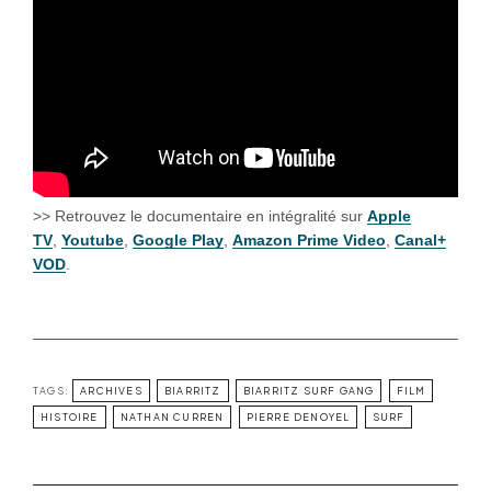
>> Retrouvez le documentaire en intégralité sur
Apple
TV
,
Youtube
,
Google Play
,
Amazon Prime Video
,
Canal+
VOD
.
TAGS:
ARCHIVES
BIARRITZ
BIARRITZ SURF GANG
FILM
HISTOIRE
NATHAN CURREN
PIERRE DENOYEL
SURF