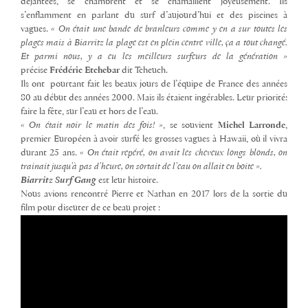
déjantées, se chambrent et se chamaillent joyeusement. Ils
s’enflamment en parlant du surf d’aujourd’hui et des piscines à
vagues.
« On était une bande de branleurs comme y en a sur toutes les
plages mais à Biarritz la plage est en plein centre ville, ça a tout changé.
Et parmi nous, y a eu les meilleurs surfeurs de la génération »
précise
Frédéric Etchebar
dit Tcheuch.
Ils ont pourtant fait les beaux jours de l’équipe de France des années
80 au début des années 2000. Mais ils étaient ingérables. Leur priorité:
faire la fête, sur l’eau et hors de l’eau.
« On était noir le matin des fois! »
, se souvient
Michel Larronde
,
premier Européen à avoir surfé les grosses vagues à Hawaii, où il vivra
durant 25 ans.
« On était repéré, on avait les cheveux longs blonds, on
trainait jusqu’à pas d’heure, on sortait de l’eau on allait en boite ».
Biarritz Surf Gang
est leur histoire.
Nous avions rencontré Pierre et Nathan en 2017 lors de la sortie du
film pour discuter de ce beau projet :