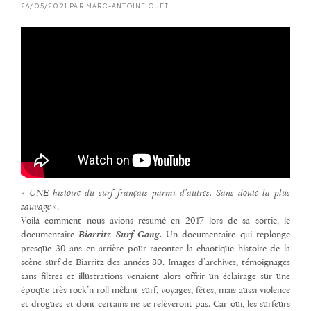
26/05/2021 PAR MARC-ANTOINE GUET
« UNE histoire du surf français parmi d’autres. Sans doute la plus
sauvage »
.
Voilà comment nous avions résumé en 2017 lors de sa sortie, le
documentaire
Biarritz Surf Gang.
Un documentaire qui replonge
presque 30 ans en arrière pour raconter la chaotique histoire de la
scène surf de Biarritz des années 80. Images d’archives, témoignages
sans filtres et illustrations venaient alors offrir un éclairage sur une
époque très rock’n roll mêlant surf, voyages, fêtes, mais aussi violence
et drogues et dont certains ne se relèveront pas. Car oui, les surfeurs