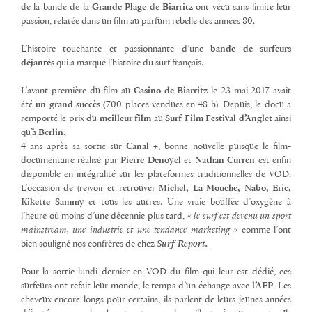
de la bande de la
Grande Plage
de
Biarritz
ont vécu sans limite leur
passion, relatée dans un film au parfum rebelle des années 80.
L’histoire touchante et passionnante d’une
bande de surfeurs
déjantés
qui a marqué l’histoire du surf français.
L’avant-première du film au
Casino de Biarritz
le 23 mai 2017 avait
été
un grand succès (
700 places vendues en 48 h). Depuis, le docu a
remporté le prix du
meilleur film
au
Surf Film Festival d’Anglet
ainsi
qu’à
Berlin
.
4 ans après sa sortie sur
Canal +
, bonne nouvelle puisque le film-
documentaire réalisé par
Pierre Denoyel
et
Nathan Curren
est enfin
disponible en intégralité sur les plateformes traditionnelles de VOD.
L’occasion de (re)voir et retrouver
Michel, La Mouche, Nabo, Eric,
Kikette Sammy
et tous les autres. Une vraie bouffée d’oxygène à
l’heure où moins d’une décennie plus tard,
« le surf est devenu un sport
mainstream, une industrie et une tendance marketing »
comme l’ont
bien souligné nos confrères de chez
Surf-Report.
Pour la sortie lundi dernier en VOD du film qui leur est dédié, ces
surfeurs ont refait leur monde, le temps d’un échange avec
l’AFP
. Les
cheveux encore longs pour certains, ils parlent de leurs jeunes années