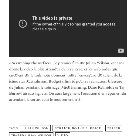
«
Scratching the surface
« , le premier film sur
Julian Wilson
, est sans
doute la vidéo la plus attendue de la rentrée, et les webisodes qui
circulent sur la toile nous donnent toute l’envergure du talent de la
jeune star Australienne.
Budget illimité
pour sa réalisation,
blessure
de Julian
pendant le tournage,
Mick Fanning
,
Dane Reynolds
et
Taj
Burrow
au casting, etc. On aura largement l’occasion d’en reparler. En
attendant la sortie, voilà le mouvement n°3.
TAGS:
JULIAN WILSON
SCRATCHING THE SURFACE
TEASER
TEASER JULIAN WILSON
VIDÉO