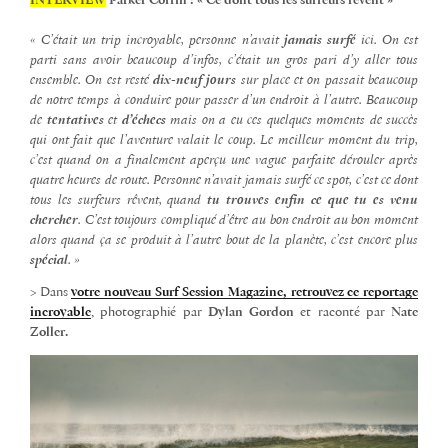
INTERVIEW
Parker Coffin : « Ce dont tous les surfeurs rêvent »
« C’était un trip incroyable, personne n’avait
jamais surfé
ici. On est
parti sans avoir beaucoup d’infos, c’était un gros pari d’y aller tous
ensemble. On est resté
dix-neuf jours
sur place et on passait beaucoup
de notre temps à conduire pour passer d’un endroit à l’autre. Beaucoup
de
tentatives
et
d’échecs
mais on a eu ces quelques moments de succès
qui ont fait que l’aventure valait le coup. Le meilleur moment du trip,
c’est quand on a finalement aperçu une vague parfaite dérouler après
quatre heures de route. Personne n’avait jamais surfé ce spot, c’est ce dont
tous les surfeurs rêvent, quand
tu trouves enfin ce que tu es venu
chercher
. C’est toujours compliqué d’être au bon endroit au bon moment
alors quand ça se produit à l’autre bout de la planète, c’est encore plus
spécial
. »
> Dans
votre nouveau Surf Session Magazine, retrouvez ce reportage
incroyable
, photographié par
Dylan Gordon
et raconté par
Nate
Zoller.