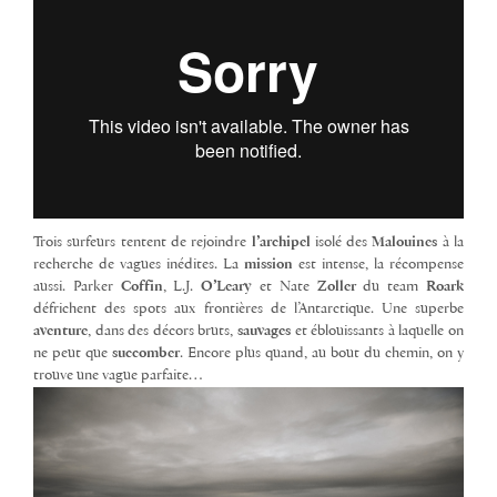
Trois surfeurs tentent de rejoindre
l’archipel
isolé des
Malouines
à la
recherche de vagues inédites. La
mission
est intense, la récompense
aussi. Parker
Coffin
, L.J.
O’Leary
et Nate
Zoller
du team
Roark
défrichent des spots aux frontières de l’Antarctique. Une superbe
aventure
, dans des décors bruts,
sauvages
et éblouissants à laquelle on
ne peut que
succomber
. Encore plus quand, au bout du chemin, on y
trouve une vague parfaite…