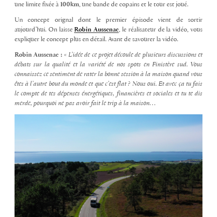
une limite fixée à
100km
, une bande de copains et le tour est joué.
Un concept orignal dont le premier épisode vient de sortir
aujourd’hui. On laisse
Robin Aussenac
, le réalisateur de la vidéo, vous
expliquer le concept plus en détail. Avant de savourer la vidéo.
Robin Aussenac :
« L’idée de ce projet découle de plusieurs discussions et
débats sur la qualité et la variété de nos spots en Finistère sud. Vous
connaissez ce sentiment de rater la bonne session à la maison quand vous
êtes à l’autre bout du monde et que c’est flat ? Nous oui. Et avec ça tu fais
le compte de tes dépenses énergétiques, financières et sociales et tu te dis
merde, pourquoi ne pas avoir fait le trip à la maison…