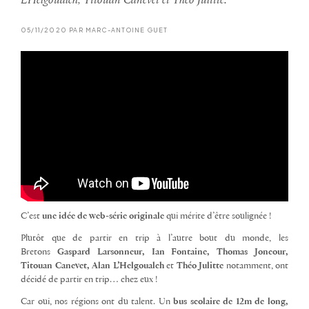
L'Helgoualch, Titouan Canevet et Théo Julitte.
05/11/2020 PAR MARC-ANTOINE GUET
C’est
une idée de web-série originale
qui mérite d’être soulignée !
Plutôt que de partir en trip à l’autre bout du monde, les
Bretons
Gaspard Larsonneur, Ian Fontaine, Thomas Joncour,
Titouan Canevet, Alan L’Helgoualch
et
Théo Julitte
notamment, ont
décidé de partir en trip… chez eux !
Car oui, nos régions ont du talent. Un
bus scolaire de 12m de long,