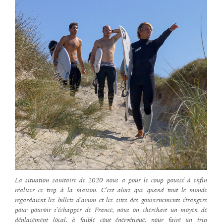
La situation sanitaire de 2020 nous a pour le coup poussé à enfin
réaliser ce trip à la maison. C’est alors que quand tout le monde
regardaient les billets d’avion et les sites des gouvernements étrangers
pour pouvoir s’échapper de France, nous on cherchait un moyen de
déplacement local, à faible cout énergétique, pour faire un trip