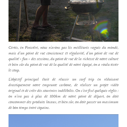
Certes, en Finistère, nous n’avons pas les meilleures vagues du monde,
mais d’un point de vue consistance et régularité, d’un point de vue de
qualité « fun » des sessions, du point de vue de la richesse de notre culture
et bien sûr du point de vue de la qualité de notre équipe, on a voulu tester
le coup.
L’objectif principal était de réussir un surf trip en réduisant
drastiquement notre emprunte carbone, de réaliser un projet vidéo
original et de créer des souvenirs indélébiles. On s’est fixé quelques règles :
on n’ira pas à plus de 100km de notre point de départ, on doit
consommer des produits locaux, et bien sûr, on doit passer un maximum
de bon temps entre copains.