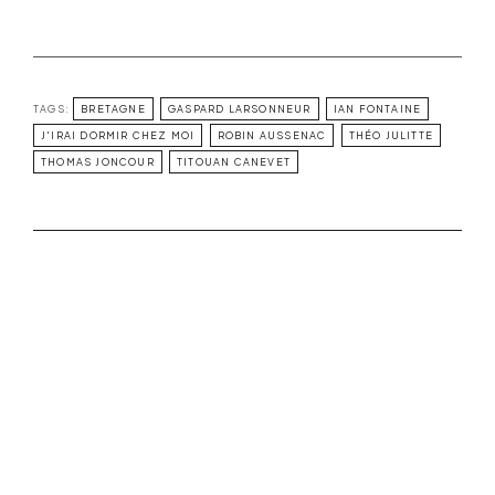
TAGS:
BRETAGNE
GASPARD LARSONNEUR
IAN FONTAINE
J'IRAI DORMIR CHEZ MOI
ROBIN AUSSENAC
THÉO JULITTE
THOMAS JONCOUR
TITOUAN CANEVET