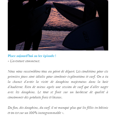
Place aujourd’hui au 1er épisode !
« L’aventure commence.
Nous nous rassemblons tous au point de départ. Les conditions pour ces
premiers jours sont idéales pour combiner explorations et surf. On a eu
la chance d’avoir la visite de dauphins majestueux dans la baie
d’Audierne. Rien de mieux après une session de surf que d’aller nager
avec les dauphins. Le tout se finit sur un barbecue de qualité à
consommer des produits frais et locaux.
Du fun, des dauphins, du surf, il ne manque plus que les filles en bikinis
et on est sur un 100% instagrammable ».