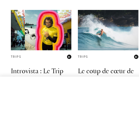
TRIPS
TRIPS
Introvista : Le Trip
Le coup de cœur de
d’un « Chat Noir »
John John Florence
pour le Brésil
Entre tempêtes et ouragans, Pierrot
Gagliano transforme l'imprévu en
Si vous pensez que les pros n'aiment
une véritable aventure.
pas aller à Rio, regardez ce clip
incroyable réalisé par l'hawaïen !
10/01/2025
25/06/2023