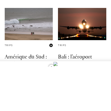
TRIPS
TRIPS
Amérique du Sud :
Bali : l’aéroport
rendez-vous en terre
rouvre ses portes aux
2
inconnue
voyageurs
internationaux
"Quelque soit la direction prise,
marcher conduit à l'essentiel" -
Le pays envisagerait aussi de lever
Sylvain Tesson.
complètement les mesures de
quarantaine pour les voyageurs
12/05/2020
entrants dès le mois d'avril.