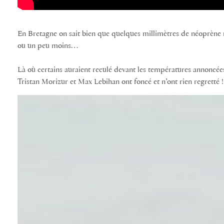
En Bretagne on sait bien que quelques millimètres de néoprène 
ou un peu moins…
Là où certains auraient reculé devant les températures annoncée
Tristan Morizur et Max Lebihan ont foncé et n’ont rien regretté !