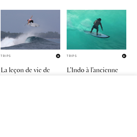
TRIPS
TRIPS
La leçon de vie de
L’Indo à l’ancienne
Braiden Maither en
Indonésie
Noah Collins entre carves et tubes,
pour ceux qui pensent que le surf
c'était mieux avant.
À 18 ans, on lui diagnostiquait une
21/08/2022
maladie rare. Braiden ne devait plus
surfer. 8 ans plus tard, il revient d'un
trip entre amis en Indonésie.
10/01/2023