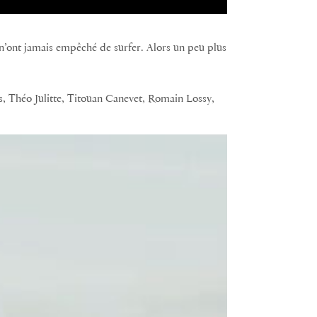
n’ont jamais empêché de surfer. Alors un peu plus
s, Théo Julitte, Titouan Canevet, Romain Lossy,