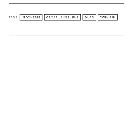
TAGS:
INDONÉSIE
OSCAR LANGBURNE
QUAD
TWIN FIN