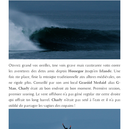
Ouvrez grand vos oreilles, une voix grave mais rassurante vous conte
les aventures des deux amis depuis
Hossegor
jusqu’en
Irlande
. Une
fois sur place, finie la musique traditionnelle aux allures médiévales, on
ne rigole plus. Conseillé par son ami local
Gearóid Mcdaid
alias
G-
Man
,
Charly
était au bon endroit au bon moment. Première session,
premier scoring. Le vent offshore n’a pas gêné regular sur cette droite
qui offrait un long barrel.
Charly
n’était pas seul à l’eau et il n’a pas
oublié de partager les vagues des copains !