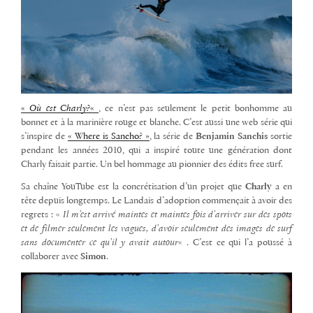
«
Où est Charly?
«
, ce n’est pas seulement le petit bonhomme au
bonnet et à la marinière rouge et blanche. C’est aussi une web série qui
s’inspire de
« Where is Sancho? »
, la série de
Benjamin Sanchis
sortie
pendant les années 2010, qui a inspiré toute une génération dont
Charly faisait partie. Un bel hommage au pionnier des édits free surf.
Sa chaîne YouTube est la concrétisation d’un projet que
Charly
a en
tête depuis longtemps. Le Landais d’adoption commençait à avoir des
regrets : «
Il m’est arrivé maintes et maintes fois d’arriver sur des spots
et de filmer seulement les vagues, d’avoir seulement des images de surf
sans documenter ce qu’il y avait autour
« . C’est ce qui l’a poussé à
collaborer avec
Simon
.