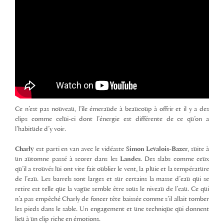
Ce n’est pas nouveau, l’île émeraude à beaucoup à offrir et il y a des
clips comme celui-ci dont l’énergie est différente de ce qu’on a
l’habitude d’y voir.
Charly
est parti en van avec le vidéaste
Simon Levalois-Bazer
, suite à
un automne passé à scorer dans les
Landes
. Des slabs comme ceux
qu’il a trouvés lui ont vite fait oublier le vent, la pluie et la température
de l’eau. Les barrels sont larges et sur certains la masse d’eau qui se
retire est telle que la vague semble être sous le niveau de l’eau. Ce qui
n’a pas empêché Charly de foncer tête baissée comme s’il allait tomber
les pieds dans le sable. Un engagement et une technique qui donnent
lieu à un clip riche en émotions.