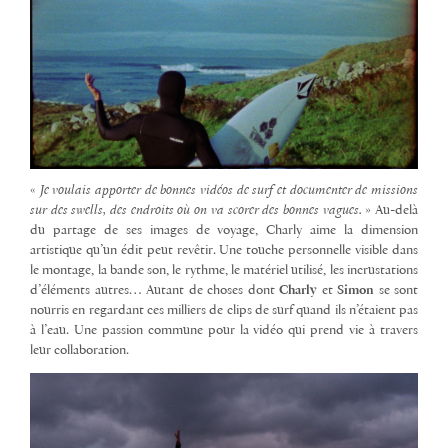
«
Je voulais apporter de bonnes vidéos de surf et documenter de missions
sur des swells, des endroits où on va scorer des bonnes vagues.
» Au-delà
du partage de ses images de voyage, Charly aime la dimension
artistique qu’un édit peut revêtir. Une touche personnelle visible dans
le montage, la bande son, le rythme, le matériel utilisé, les incrustations
d’éléments autres… Autant de choses dont
Charly
et
Simon
se sont
nourris en regardant ces milliers de clips de surf quand ils n’étaient pas
à l’eau. Une passion commune pour la vidéo qui prend vie à travers
leur collaboration.