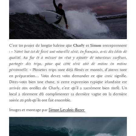
C’est un projet de longue haleine que
Charly
et
Simon
entreprennent
: «
Notre but est de faire une nouvelle série, en français, avec des édits de
qualité. Au fur et à mesure on veut y ajouter de nouveaux surfeurs,
partager des trips, pour que cette série soit de moins en moins
personnelle.
» Plusieurs trips sont déjà filmés et montés, d’autres sont
en préparation… Vous devez vous demander ce que
craic
signifie.
Dites-vous bien une chose, si cette expression typique irlandaise est
arrivée aux oreilles de Charly, c’est qu’il a sacrément bien surfé. Un
local a sûrement dû complimenter sa dernière vague ou la dernière
soirée au pub qu’ils ont fait ensemble.
Images et montage par
Simon Levalois-Bazer