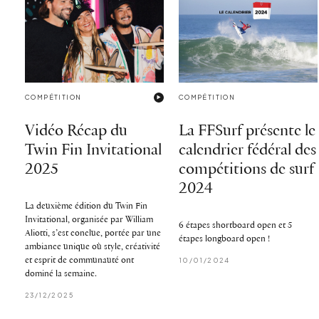
COMPÉTITION
COMPÉTITION
Vidéo Récap du
La FFSurf présente le
Twin Fin Invitational
calendrier fédéral des
2025
compétitions de surf
2024
La deuxième édition du Twin Fin
Invitational, organisée par William
6 étapes shortboard open et 5
Aliotti, s’est conclue, portée par une
étapes longboard open !
ambiance unique où style, créativité
et esprit de communauté ont
10/01/2024
dominé la semaine.
23/12/2025