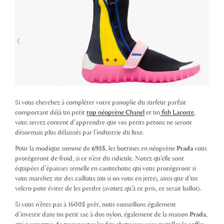
Si vous cherchez à compléter votre panoplie du surfeur parfait
comportant déjà un petit
top néoprène Chanel
et un
fish Lacoste
,
vous serrez content d’apprendre que vos petits petons ne seront
désormais plus délaissés par l’industrie du luxe.
Pour la modique somme de
695$
, les bottines en néoprène
Prada
vous
protégeront de froid, si ce n’est du ridicule. Notez qu’elle sont
équipées d’épaisses semelle en caoutchouc qui vous protégeront si
vous marchez sur des cailloux (ou si on vous en jette), ainsi que d’un
velcro pour éviter de les perdre (avouez qu’à ce prix, ce serait ballot).
Si vous n’êtes pas à 1600$ prêt, nous conseillons également
d’investir dans un petit sac à dos nylon, également de la maison
Prada
,