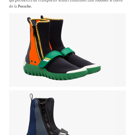
qui
permettra de transporter lesdits chaussons sans mouiller le coffre
de la
Porsche
.