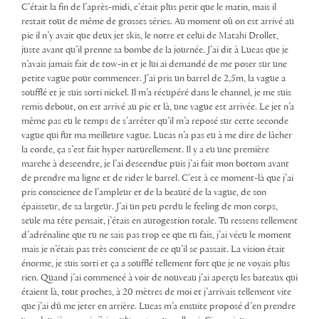
C’était la fin de l’après-midi, c’était plus petit que le matin, mais il
restait tout de même de grosses séries. Au moment où on est arrivé au
pic il n’y avait que deux jet skis, le notre et celui de Matahi Drollet,
juste avant qu’il prenne sa bombe de la journée. J’ai dit à Lucas que je
n’avais jamais fait de tow-in et je lui ai demandé de me poser sur une
petite vague pour commencer. J’ai pris un barrel de 2,5m, la vague a
soufflé et je suis sorti nickel. Il m’a récupéré dans le channel, je me suis
remis debout, on est arrivé au pic et là, une vague est arrivée. Le jet n’a
même pas eu le temps de s’arrêter qu’il m’a reposé sur cette seconde
vague qui fut ma meilleure vague. Lucas n’a pas eu à me dire de lâcher
la corde, ça s’est fait hyper naturellement. Il y a eu une première
marche à descendre, je l’ai descendue puis j’ai fait mon bottom avant
de prendre ma ligne et de rider le barrel. C’est à ce moment-là que j’ai
pris conscience de l’ampleur et de la beauté de la vague, de son
épaisseur, de sa largeur. J’ai un peu perdu le feeling de mon corps,
seule ma tête pensait, j’étais en autogestion totale. Tu ressens tellement
d’adrénaline que tu ne sais pas trop ce que tu fais, j’ai vécu le moment
mais je n’étais pas très conscient de ce qu’il se passait. La vision était
énorme, je suis sorti et ça a soufflé tellement fort que je ne voyais plus
rien. Quand j’ai commencé à voir de nouveau j’ai aperçu les bateaux qui
étaient là, tout proches, à 20 mètres de moi et j’arrivais tellement vite
que j’ai dû me jeter en arrière. Lucas m’a ensuite proposé d’en prendre