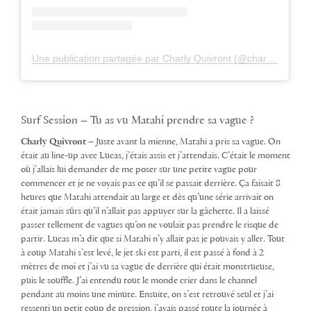
Une publication partagée par Charly Quivront (@charlyquivront)
Surf Session – Tu as vu Matahi prendre sa vague ?
Charly Quivront –
Juste avant la mienne, Matahi a pris sa vague. On
était au line-up avec Lucas, j’étais assis et j’attendais. C’était le moment
où j’allais lui demander de me poser sur une petite vague pour
commencer et je ne voyais pas ce qu’il se passait derrière. Ça faisait 8
heures que Matahi attendait au large et dès qu’une série arrivait on
était jamais sûrs qu’il n’allait pas appuyer sur la gâchette. Il a laissé
passer tellement de vagues qu’on ne voulait pas prendre le risque de
partir. Lucas m’a dit que si Matahi n’y allait pas je pouvais y aller. Tout
à coup Matahi s’est levé, le jet ski est parti, il est passé à fond à 2
mètres de moi et j’ai vu sa vague de derrière qui était monstrueuse,
puis le souffle. J’ai entendu tout le monde crier dans le channel
pendant au moins une minute. Ensuite, on s’est retrouvé seul et j’ai
ressenti un petit coup de pression, j’avais passé toute la journée à