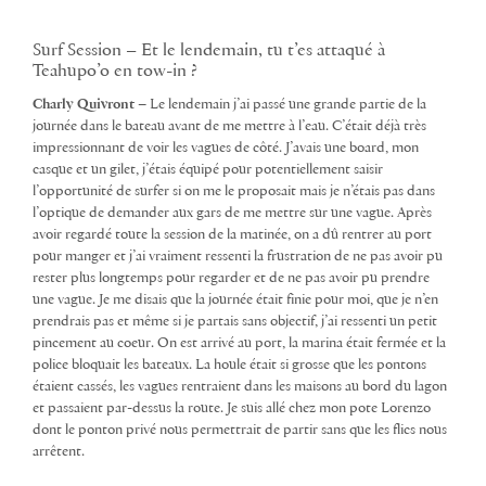
Surf Session – Et le lendemain, tu t’es attaqué à
Teahupo’o en tow-in ?
Charly Quivront –
Le lendemain j’ai passé une grande partie de la
journée dans le bateau avant de me mettre à l’eau. C’était déjà très
impressionnant de voir les vagues de côté. J’avais une board, mon
casque et un gilet, j’étais équipé pour potentiellement saisir
l’opportunité de surfer si on me le proposait mais je n’étais pas dans
l’optique de demander aux gars de me mettre sur une vague. Après
avoir regardé toute la session de la matinée, on a dû rentrer au port
pour manger et j’ai vraiment ressenti la frustration de ne pas avoir pu
rester plus longtemps pour regarder et de ne pas avoir pu prendre
une vague. Je me disais que la journée était finie pour moi, que je n’en
prendrais pas et même si je partais sans objectif, j’ai ressenti un petit
pincement au coeur. On est arrivé au port, la marina était fermée et la
police bloquait les bateaux. La houle était si grosse que les pontons
étaient cassés, les vagues rentraient dans les maisons au bord du lagon
et passaient par-dessus la route. Je suis allé chez mon pote Lorenzo
dont le ponton privé nous permettrait de partir sans que les flics nous
arrêtent.