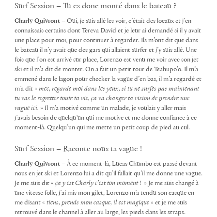
Surf Session – Tu es donc monté dans le bateau ?
Charly Quivront –
Oui, je suis allé les voir, c’était des locaux et j’en
connaissais certains dont Tereva David et je leur ai demandé si il y avait
une place pour moi, pour continuer à regarder. Ils m’ont dit que dans
le bateau il n’y avait que des gars qui allaient surfer et j’y suis allé. Une
fois que l’on est arrivé sur place, Lorenzo est venu me voir avec son jet
ski et il m’a dit de monter. On a fait un petit tour de Teahupo’o. Il m’a
emmené dans le lagon pour checker la vague d’en bas, il m’a regardé et
m’a dit «
mec, regarde moi dans les yeux, si tu ne surfes pas maintenant
tu vas le regretter toute ta vie, ça va changer ta vision de prendre une
vague ici.
» Il m’a motivé comme un malade, je voulais y aller mais
j’avais besoin de quelqu’un qui me motive et me donne confiance à ce
moment-là. Quelqu’un qui me mette un
petit coup de pied au cul.
Surf Session – Raconte nous ta vague !
Charly Quivront –
À ce moment-là, Lucas Chumbo est passé devant
nous en jet ski et Lorenzo lui a dit qu’il fallait qu’il me donne une vague.
Je me suis dit «
ça y est Charly c’est ton moment
! » Je me suis changé à
une vitesse folle, j’ai mis mon gilet, Lorenzo m’a tendu son casque en
me disant «
tiens, prends mon casque, il est magique
» et je me suis
retrouvé dans le channel à aller au large, les pieds dans les straps.