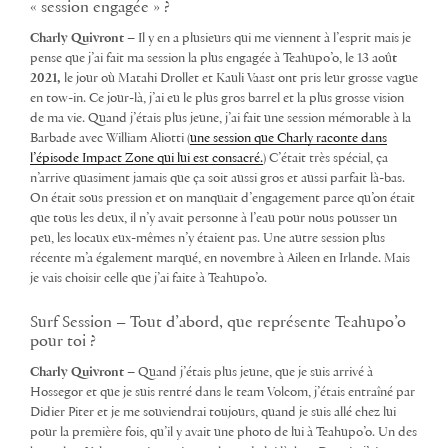
« session engagée » ?
Charly Quivront –
Il y en a plusieurs qui me viennent à l’esprit mais je
pense que j’ai fait ma session la plus engagée à Teahupo’o, le 13 aoû
t
2021,
le jour où Matahi Drollet et Kauli Vaast ont pris leur grosse vague
en tow-in. Ce jour-là, j’ai eu le plus gros barrel et la plus grosse vision
de ma vie. Quand j’étais plus jeune, j’ai fait une session mémorable à la
Barbade avec William Aliotti (
une session que Charly raconte dans
l’épisode Impact Zone qui lui est consacré.
) C’était très spécial, ça
n’arrive quasiment jamais que ça soit aussi gros et aussi parfait là-bas.
On était sous pression et on manquait d’engagement parce qu’on était
que tous les deux, il n’y avait personne à l’eau pour nous pousser un
peu, les locaux eux-mêmes n’y étaient pas. Une autre session plus
récente m’a également marqué, en novembre à Aileen en Irlande. Mais
je vais choisir celle que j’ai faite à Teahupo’o.
Surf Session – Tout d’abord, que représente Teahupo’o
pour toi ?
Charly Quivront –
Quand j’étais plus jeune, que je suis arrivé à
Hossegor et que je suis rentré dans le team Volcom, j’étais entraîné par
Didier Piter et je me souviendrai toujours, quand je suis allé chez lui
pour la première fois, qu’il y avait une photo de lui à Teahupo’o. Un des