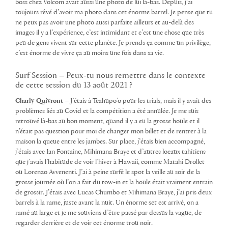
boss chez Volcom avait aussi une photo de lui là-bas. Depuis, j’ai
toujours rêvé d’avoir ma photo dans cet énorme barrel. Je pense que tu
ne peux pas avoir une photo aussi parfaite ailleurs et au-delà des
images il y a l’expérience, c’est intimidant et c’est une chose que très
peu de gens vivent sur cette planète. Je prends ça comme un privilège,
c’est énorme de vivre ça au moins une fois dans sa vie.
Surf Session – Peux-tu nous remettre dans le contexte
de cette session du 13 août 2021 ?
Charly Quivront –
J’étais à Teahupo’o pour les trials, mais il y avait des
problèmes liés au Covid et la compétition a été annulée. Je me suis
retrouvé là-bas au bon moment, quand il y a eu la grosse houle et il
n’était pas question pour moi de changer mon billet et de rentrer à la
maison la queue entre les jambes. Sur place, j’étais bien accompagné,
j’étais avec Ian Fontaine, Mihimana Braye et d’autres locaux tahitiens
que j’avais l’habitude de voir l’hiver à Hawaii, comme Matahi Drollet
ou Lorenzo Avvenenti. J’ai à peine surfé le spot la veille au soir de la
grosse journée où l’on a fait du tow-in et la houle était vraiment entrain
de grossir. J’étais avec Lucas Chumbo et Mihimana Braye, j’ai pris deux
barrels à la rame, juste avant la nuit. Un énorme set est arrivé, on a
ramé au large et je me souviens d’être passé par dessus la vague, de
regarder derrière et de voir cet énorme trou noir.