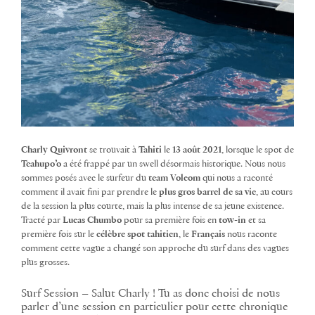
Charly Quivront
se trouvait à
Tahiti
le
13 août 2021
, lorsque le spot de
Teahupo’o
a été frappé par un swell désormais historique. Nous nous
sommes posés avec le surfeur du
team Volcom
qui nous a raconté
comment il avait fini par prendre le
plus gros barrel de sa vie
, au cours
de la session la plus courte, mais la plus intense de sa jeune existence.
Tracté par
Lucas Chumbo
pour sa première fois en
tow-in
et sa
première fois sur le
célèbre spot tahitien
, le
Français
nous raconte
comment cette vague a changé son approche du surf dans des vagues
plus grosses.
Surf Session – Salut Charly ! Tu as donc choisi de nous
parler d’une session en particulier pour cette chronique