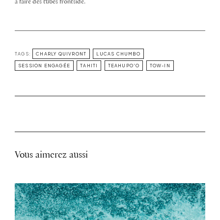
à faire des tubes frontside.
TAGS:
CHARLY QUIVRONT
LUCAS CHUMBO
SESSION ENGAGÉE
TAHITI
TEAHUPO'O
TOW-IN
Vous aimerez aussi