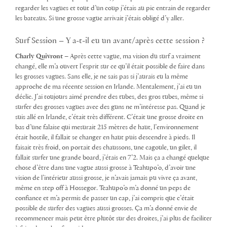
regarder les vagues et tout d’un coup j’étais au pic entrain de regarder
les bateaux. Si une grosse vague arrivait j’étais obligé d’y aller.
Surf Session – Y a-t-il eu un avant/après cette session ?
Charly Quivront –
Après cette vague, ma vision du surf a vraiment
changé, elle m’a ouvert l’esprit sur ce qu’il était possible de faire dans
les grosses vagues. Sans elle, je ne sais pas si j’aurais eu la même
approche de ma récente session en Irlande. Mentalement, j’ai eu un
déclic. J’ai toujours aimé prendre des tubes, des gros tubes, même si
surfer des grosses vagues avec des guns ne m’intéresse pas. Quand je
suis allé en Irlande, c’était très différent. C’était une grosse droite en
bas d’une falaise qui mesurait 215 mètres de haut, l’environnement
était hostile, il fallait se changer en haut puis descendre à pieds. Il
faisait très froid, on portait des chaussons, une cagoule, un gilet, il
fallait surfer une grande board, j’étais en 7’2. Mais ça a changé quelque
chose d’être dans une vague aussi grosse à Teahupo’o, d’avoir une
vision de l’intérieur aussi grosse, je n’avais jamais pu vivre ça avant,
même en step off à Hossegor. Teahupo’o m’a donné un peps de
confiance et m’a permis de passer un cap, j’ai compris que c’était
possible de surfer des vagues aussi grosses. Ça m’a donné envie de
recommencer mais peut être plutôt sur des droites, j’ai plus de faciliter