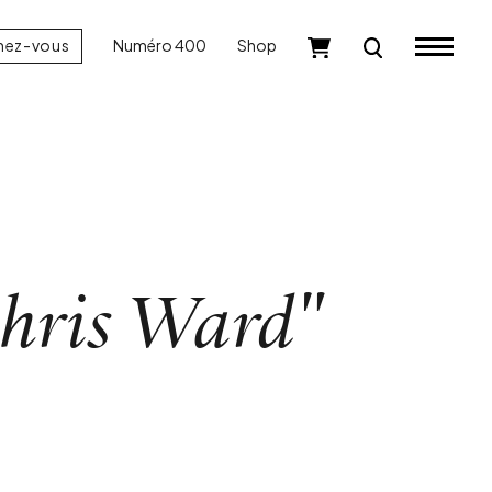
nez-vous
Numéro 400
Shop
hris Ward"