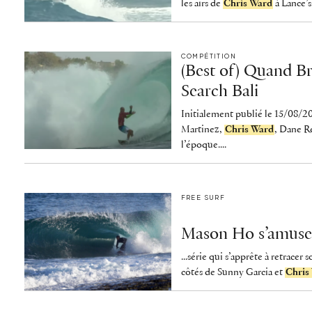
les airs de
Chris Ward
à Lance’s
COMPÉTITION
(Best of) Quand Br
Search Bali
Initialement publié le 15/08/2
Martinez,
Chris Ward
, Dane R
l’époque....
FREE SURF
Mason Ho s’amuse (
...série qui s’apprête à retracer 
côtés de Sunny Garcia et
Chris