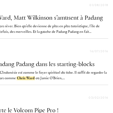
01/08/2018
ard, Matt Wilkinson s’amusent à Padang
urs rêver. Bien qu’elle devienne de plus en plus touristique, l’île de
fois, des merveilles. Et la gauche de Padang Padang en fait...
16/07/2016
dang Padang dans les starting-blocks
 L’Indonésie est comme le foyer spirituel du tube. Il suffit de regarder la
 gars comme
Chris Ward
ou Jamie O’Brien,...
03/02/2016
rte le Volcom Pipe Pro !