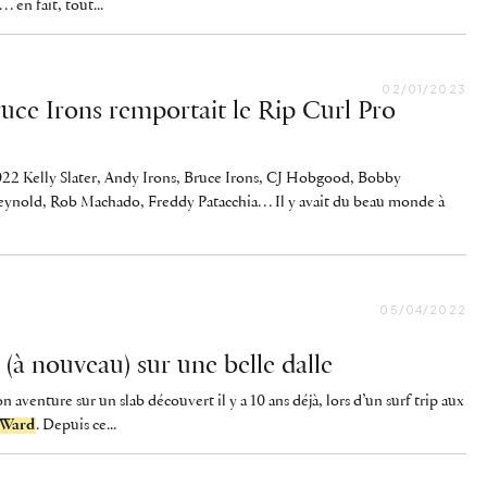
… en fait, tout...
02/01/2023
uce Irons remportait le Rip Curl Pro
022 Kelly Slater, Andy Irons, Bruce Irons, CJ Hobgood, Bobby
eynold, Rob Machado, Freddy Patacchia… Il y avait du beau monde à
05/04/2022
à nouveau) sur une belle dalle
son aventure sur un slab découvert il y a 10 ans déjà, lors d’un surf trip aux
 Ward
. Depuis ce...