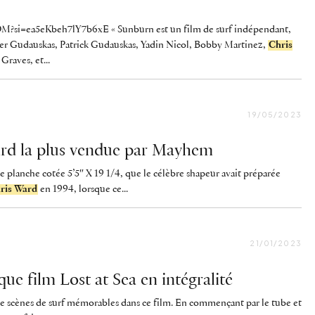
?si=ea5eKbeh7lY7b6xE « Sunburn est un film de surf indépendant,
nner Gudauskas, Patrick Gudauskas, Yadin Nicol, Bobby Martinez,
Chris
raves, et...
19/05/2023
oard la plus vendue par Mayhem
se planche cotée 5’5″ X 19 1/4, que le célèbre shapeur avait préparée
ris Ward
en 1994, lorsque ce...
21/01/2023
que film Lost at Sea en intégralité
 de scènes de surf mémorables dans ce film. En commençant par le tube et