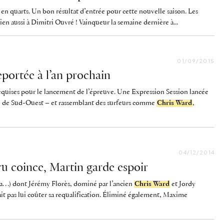
en quarts. Un bon résultat d’entrée pour cette nouvelle saison. Les
ien aussi à Dimitri Ouvré ! Vainqueur la semaine dernière à...
01/09/2015
portée à l’an prochain
equises pour le lancement de l’épreuve. Une Expression Session lancée
well de Sud-Ouest – et rassemblant des surfeurs comme
Chris Ward
,
04/12/2014
u coince, Martin garde espoir
ia…) dont Jérémy Florès, dominé par l’ancien
Chris Ward
et Jordy
it pas lui coûter sa requalification. Éliminé également, Maxime