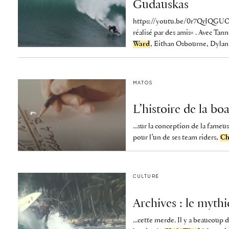
Gudauskas
https://youtu.be/0r7QrIQGUOM
réalisé par des amis« . Avec Ta
Ward
, Eithan Osbourne, Dylan G
MATOS
L’histoire de la b
...sur la conception de la fameu
pour l’un de ses team riders,
Ch
CULTURE
Archives : le mythi
...cette merde. Il y a beaucoup