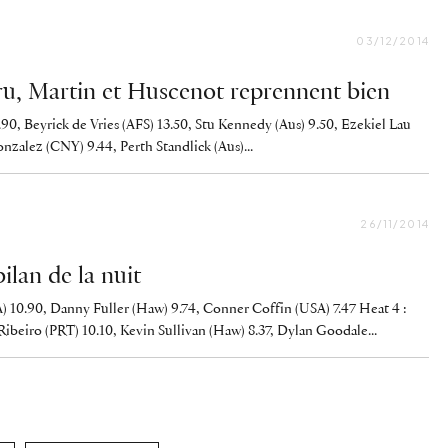
03/12/2014
ru, Martin et Huscenot reprennent bien
90, Beyrick de Vries (AFS) 13.50, Stu Kennedy (Aus) 9.50, Ezekiel Lau
nzalez (CNY) 9.44, Perth Standlick (Aus)...
26/11/2014
ilan de la nuit
) 10.90, Danny Fuller (Haw) 9.74, Conner Coffin (USA) 7.47 Heat 4 :
Ribeiro (PRT) 10.10, Kevin Sullivan (Haw) 8.37, Dylan Goodale...