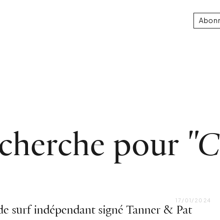
Abon
echerche pour
"C
17/01/2024
de surf indépendant signé Tanner & Pat