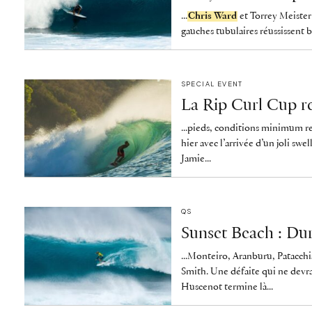
...
Chris Ward
et Torrey Meister 
gauches tubulaires réussissent b
SPECIAL EVENT
La Rip Curl Cup re
...pieds, conditions minimum r
hier avec l’arrivée d’un joli s
Jamie...
QS
Sunset Beach : Dur
...Monteiro, Aranburu, Patacch
Smith. Une défaite qui ne devra
Huscenot termine là...