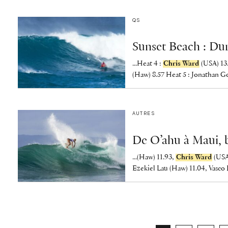
QS
Sunset Beach : Du
...Heat 4 :
Chris Ward
(USA) 13.
(Haw) 8.57 Heat 5 : Jonathan Go
AUTRES
De O’ahu à Maui, b
...(Haw) 11.93,
Chris Ward
(USA
Ezekiel Lau (Haw) 11.04, Vasco 