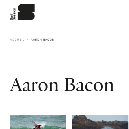
ACCUEIL
AARON BACON
Aaron Bacon