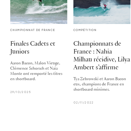
CHAMPIONNAT DE FRANCE
COMPÉTITION
Finales Cadets et
Championnats de
Juniors
France : Nahia
Milhau récidive, Lilya
Aaron Bacon, Malon Vieuge,
Ambert s’affirme
Clémence Schorsch et Naia
Monte ont remporté les titres
en shortboard.
Tya Zebrowski et Aaron Bacon
eux, champions de France en
shortboard minimes.
29/10/2025
02/11/2022