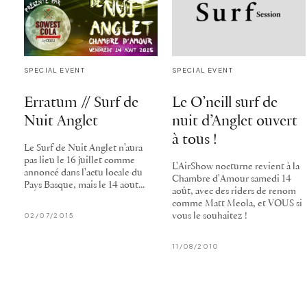
SPECIAL EVENT
SPECIAL EVENT
Erratum // Surf de
Le O’neill surf de
Nuit Anglet
nuit d’Anglet ouvert
à tous !
Le Surf de Nuit Anglet n'aura
pas lieu le 16 juillet comme
L'AirShow nocturne revient à la
annoncé dans l'actu locale du
Chambre d'Amour samedi 14
Pays Basque, mais le 14 aout...
août, avec des riders de renom
comme Matt Meola, et VOUS si
02/07/2015
vous le souhaitez !
11/08/2010