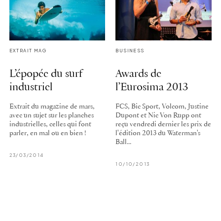
EXTRAIT MAG
BUSINESS
L’épopée du surf
Awards de
industriel
l’Eurosima 2013
Extrait du magazine de mars,
FCS, Bic Sport, Volcom, Justine
avec un sujet sur les planches
Dupont et Nic Von Rupp ont
industrielles, celles qui font
reçu vendredi dernier les prix de
parler, en mal ou en bien !
l'édition 2013 du Waterman's
Ball...
23/03/2014
10/10/2013