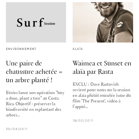
ENVIRONNEMENT
ALAÏA
Une paire de
Waimea et Sunset en
chaussure achetée =
alaïa par Rasta
un arbre planté !
EXCLU : Dave Rastovich
revient pour nous sur la session
Etnies lance son opération "buy
en alaïa plutôt musclée issue du
a shoe, plant a tree" au Costa
film 'The Present', vidéo à
Rica. Objectif : préserver la
l'appui...
biodiversité en replantant des
arbres...
18/02/2011
30/04/2011