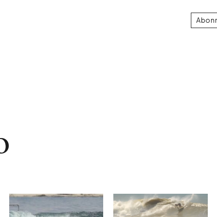
Abon
o