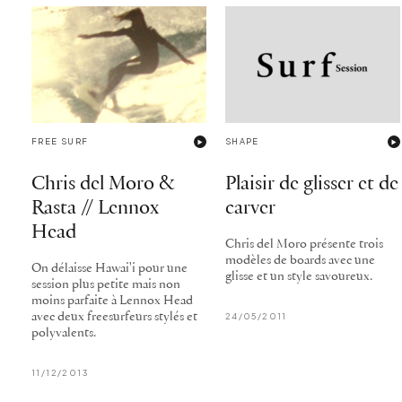
FREE SURF
SHAPE
Chris del Moro &
Plaisir de glisser et de
Rasta // Lennox
carver
Head
Chris del Moro présente trois
modèles de boards avec une
On délaisse Hawai'i pour une
glisse et un style savoureux.
session plus petite mais non
moins parfaite à Lennox Head
avec deux freesurfeurs stylés et
24/05/2011
polyvalents.
11/12/2013