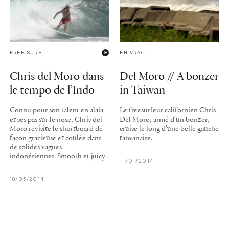
FREE SURF
EN VRAC
Chris del Moro dans
Del Moro // A bonzer
le tempo de l’Indo
in Taiwan
Connu pour son talent en alaia
Le freesurfeur californien Chris
et ses pas sur le nose, Chris del
Del Moro, armé d'un bonzer,
Moro revisite le shortboard de
cruise le long d'une belle gauche
façon gracieuse et coulée dans
taïwanaise.
de solides vagues
indonésiennes. Smooth et juicy.
11/01/2014
18/05/2014