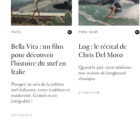
TRIPS
FREE SURF
Bella Vita : un film
Log : le récital de
pour découvrir
Chris Del Moro
l’histoire du surf en
Quand le jazz vient sublimer
Italie
une session de longboard
classique.
Plongez au sein de la culture
surf italienne, entre tradition et
21/08/2018
modernité. Gratuit et en
intégralité !
23/12/2022