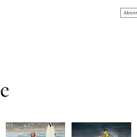
Abon
ce