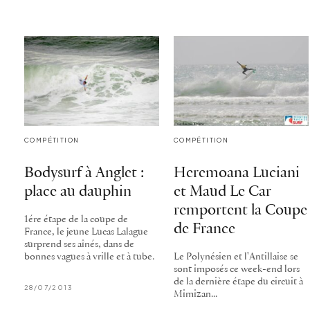
COMPÉTITION
COMPÉTITION
Bodysurf à Anglet :
Heremoana Luciani
place au dauphin
et Maud Le Car
remportent la Coupe
1ére étape de la coupe de
de France
France, le jeune Lucas Lalague
surprend ses aînés, dans de
bonnes vagues à vrille et à tube.
Le Polynésien et l'Antillaise se
sont imposés ce week-end lors
de la dernière étape du circuit à
28/07/2013
Mimizan...