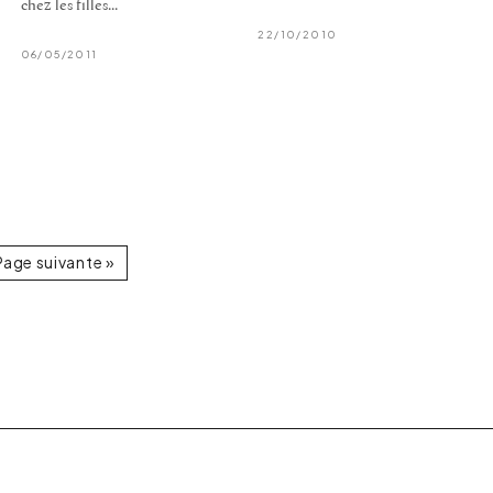
chez les filles...
22/10/2010
06/05/2011
Page suivante »