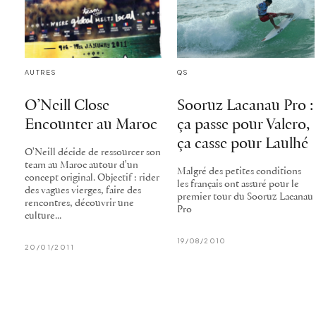
AUTRES
QS
O’Neill Close
Sooruz Lacanau Pro :
Encounter au Maroc
ça passe pour Valero,
ça casse pour Laulhé
O'Neill décide de ressourcer son
team au Maroc autour d'un
Malgré des petites conditions
concept original. Objectif : rider
les français ont assuré pour le
des vagues vierges, faire des
premier tour du Sooruz Lacanau
rencontres, découvrir une
Pro
culture...
19/08/2010
20/01/2011