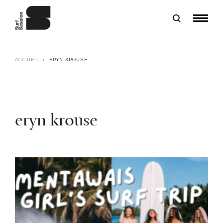
ACCUEIL
ERYN KROUSE
eryn krouse