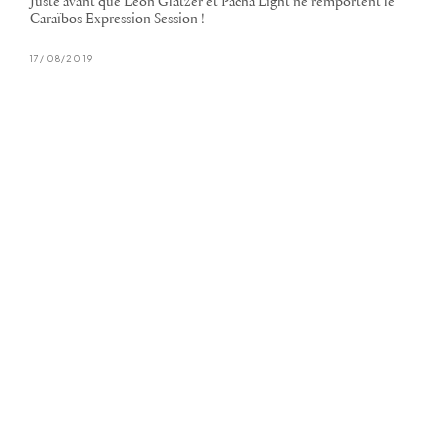
Juste avant que Leon Glatzer et Pacha Light ne remportent le
Caraïbos Expression Session !
17/08/2019