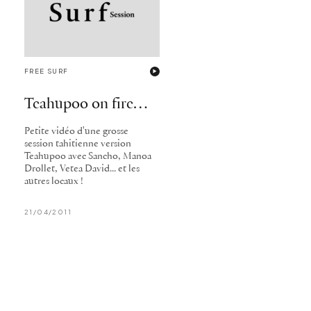
FREE SURF
Teahupoo on fire…
Petite vidéo d'une grosse
session tahitienne version
Teahupoo avec Sancho, Manoa
Drollet, Vetea David... et les
autres locaux !
21/04/2011