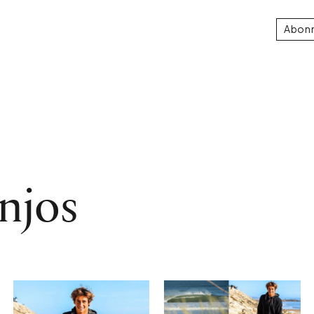
Abon
njos